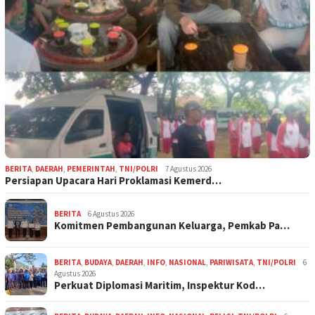
BERITA
,
DAERAH
,
PEMERINTAH
,
TNI/POLRI
7 Agustus 2026
Persiapan Upacara Hari Proklamasi Kemerd…
BERITA
6 Agustus 2026
Komitmen Pembangunan Keluarga, Pemkab Pa…
BERITA
,
BUDAYA
,
DAERAH
,
INFO
,
NASIONAL
,
PARIWISATA
,
TNI/POLRI
6
Agustus 2026
Perkuat Diplomasi Maritim, Inspektur Kod…