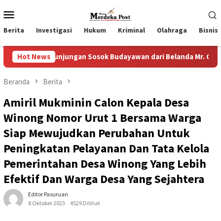
Loncat
Menu
ke
Mobile
konten
Berita
Investigasi
Hukum
Kriminal
Olahraga
Bisnis
unjungan Sosok Budayawan dari Belanda Mr. Crues Collen
Hot News
Beranda
Berita
Amiril Mukminin Calon Kepala Desa
Winong Nomor Urut 1 Bersama Warga
Siap Mewujudkan Perubahan Untuk
Peningkatan Pelayanan Dan Tata Kelola
Pemerintahan Desa Winong Yang Lebih
Efektif Dan Warga Desa Yang Sejahtera
Editor Pasuruan
8 Oktober 2023
4529 Dilihat