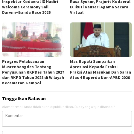
Inspektur Kodaeral IX Hadiri
Rasa Syukur, Prajurit Kodaeral
Welcome Ceremony Sail
IX Ikuti Kauseri Agama Secara
Darwin–Banda Race 2026
Virtual
Progres Pelaksanaan
Mas Bupati Sampaikan
Musrenbangdes Tentang
Apresiasi Kepada Fraksi -
Penyusunan RKPDes Tahun 2027
Fraksi Atas Masukan Dan Saran
dan RKPD Tahun 2028 di Wilayah
Atas 4 Raperda Non-APBD 2026
Kecamatan Gempol
Tinggalkan Balasan
Alamat email Anda tidak akan dipublikasikan.
Ruas yang wajib ditandai
*