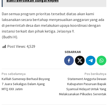
Bakti Bersihkan Sungai Repeh
Dan semua program prioritas tersebut diatas akan kami
laksanakan secara bertahap menyesuaikan anggaran yang ada
di pemerintah desa dan melakukan upaya koordinasi dengan
instansi terkait dan pihak ketiga. Jelasnya !!.
(Budhi H).
Post Views:
4,529
SEBARKAN
Navigasi
Pos sebelumnya
Pos berikutnya
Kafilah Sumenep Berhasil Boyong
Statement Anggota Dewan
pos
7 Juara Sekaligus Dalam Ajang
Kabupaten Pasuruan Bapak
MTQ XXX Jatim
Syamsul Hidayat Untuk Yang
Melaksanakan Pilkades Serentak