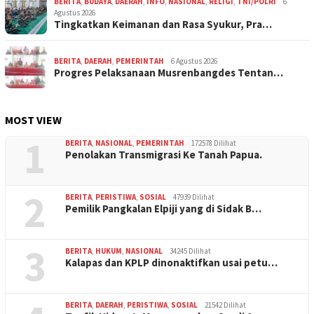
BERITA
,
BUDAYA
,
DAERAH
,
INFO
,
NASIONAL
,
RELIGI
,
TNI/POLRI
6
Agustus 2026
Tingkatkan Keimanan dan Rasa Syukur, Pra…
BERITA
,
DAERAH
,
PEMERINTAH
6 Agustus 2026
Progres Pelaksanaan Musrenbangdes Tentan…
MOST VIEW
1
BERITA
,
NASIONAL
,
PEMERINTAH
172578 Dilihat
Penolakan Transmigrasi Ke Tanah Papua.
2
BERITA
,
PERISTIWA
,
SOSIAL
47939 Dilihat
Pemilik Pangkalan Elpiji yang di Sidak B…
3
BERITA
,
HUKUM
,
NASIONAL
34245 Dilihat
Kalapas dan KPLP dinonaktifkan usai petu…
BERITA
,
DAERAH
,
PERISTIWA
,
SOSIAL
21542 Dilihat