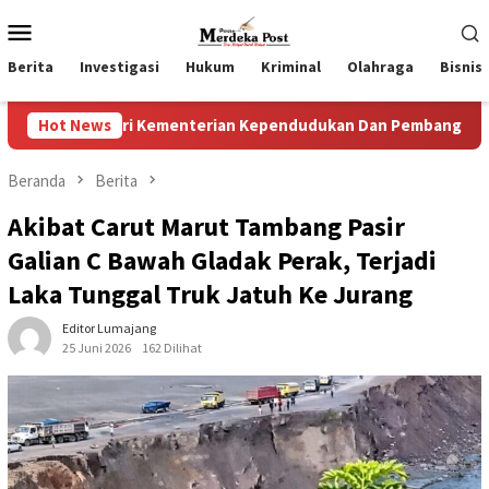
Loncat
Menu
ke
Mobile
konten
Berita
Investigasi
Hukum
Kriminal
Olahraga
Bisnis
i Kementerian Kependudukan Dan Pembangunan Keluarga
Hot News
Beranda
Berita
Akibat Carut Marut Tambang Pasir
Galian C Bawah Gladak Perak, Terjadi
Laka Tunggal Truk Jatuh Ke Jurang
Editor Lumajang
25 Juni 2026
162 Dilihat