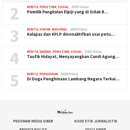
2
BERITA
,
PERISTIWA
,
SOSIAL
47937 Dilihat
Pemilik Pangkalan Elpiji yang di Sidak B…
3
BERITA
,
HUKUM
,
NASIONAL
34243 Dilihat
Kalapas dan KPLP dinonaktifkan usai petu…
4
BERITA
,
DAERAH
,
PERISTIWA
,
SOSIAL
21541 Dilihat
Taufik Hidayat, Menyayangkan Candi Agung…
5
BERITA
,
PENDIDIKAN
18209 Dilihat
Di Duga Penghinaan Lambang Negara Terkai…
PEDOMAN MEDIA SIBER
KODE ETIK JURNALISTIK
PRIVACY POLICY
DISCLAIMER