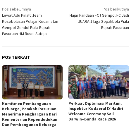
Navigasi
Pos sebelumnya
Pos berikutnya
Lewat Adu Pinalti,Team
Hajar Pandaan FC ! Gempol FC Jadi
pos
Kesebelasan Pelajar Kecamatan
JUARA 1 Liga Sepakbola Piala
Gempol Gondol Piala Bupati
Bupati Pasuruan
Pasuruan HM Rusdi Sutejo
POS TERKAIT
Perkuat Diplomasi Maritim,
Komitmen Pembangunan
Inspektur Kodaeral IX Hadiri
Keluarga, Pemkab Pasuruan
Welcome Ceremony Sail
Menerima Penghargaan Dari
Darwin–Banda Race 2026
Kementerian Kependudukan
Dan Pembangunan Keluarga