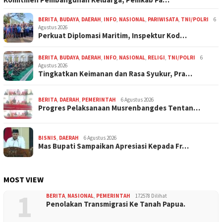
BERITA
,
BUDAYA
,
DAERAH
,
INFO
,
NASIONAL
,
PARIWISATA
,
TNI/POLRI
6
Agustus 2026
Perkuat Diplomasi Maritim, Inspektur Kod…
BERITA
,
BUDAYA
,
DAERAH
,
INFO
,
NASIONAL
,
RELIGI
,
TNI/POLRI
6
Agustus 2026
Tingkatkan Keimanan dan Rasa Syukur, Pra…
BERITA
,
DAERAH
,
PEMERINTAH
6 Agustus 2026
Progres Pelaksanaan Musrenbangdes Tentan…
BISNIS
,
DAERAH
6 Agustus 2026
Mas Bupati Sampaikan Apresiasi Kepada Fr…
MOST VIEW
1
BERITA
,
NASIONAL
,
PEMERINTAH
172578 Dilihat
Penolakan Transmigrasi Ke Tanah Papua.