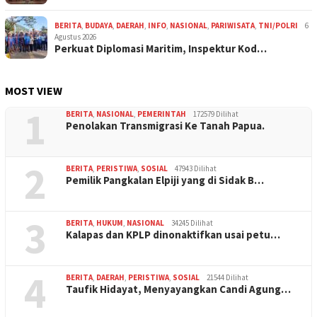
BERITA
,
BUDAYA
,
DAERAH
,
INFO
,
NASIONAL
,
PARIWISATA
,
TNI/POLRI
6
Agustus 2026
Perkuat Diplomasi Maritim, Inspektur Kod…
MOST VIEW
1
BERITA
,
NASIONAL
,
PEMERINTAH
172579 Dilihat
Penolakan Transmigrasi Ke Tanah Papua.
2
BERITA
,
PERISTIWA
,
SOSIAL
47943 Dilihat
Pemilik Pangkalan Elpiji yang di Sidak B…
3
BERITA
,
HUKUM
,
NASIONAL
34245 Dilihat
Kalapas dan KPLP dinonaktifkan usai petu…
4
BERITA
,
DAERAH
,
PERISTIWA
,
SOSIAL
21544 Dilihat
Taufik Hidayat, Menyayangkan Candi Agung…