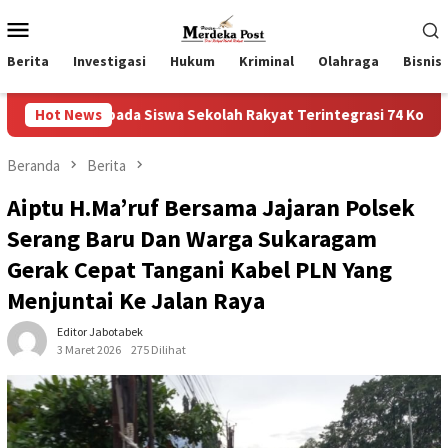
Loncat
Menu
ke
Mobile
konten
Berita
Investigasi
Hukum
Kriminal
Olahraga
Bisnis
da Siswa Sekolah Rakyat Terintegrasi 74 Kota Tual
Hot News
Ruas
Beranda
Berita
Aiptu H.Ma’ruf Bersama Jajaran Polsek
Serang Baru Dan Warga Sukaragam
Gerak Cepat Tangani Kabel PLN Yang
Menjuntai Ke Jalan Raya
Editor Jabotabek
3 Maret 2026
275 Dilihat