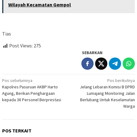
Wilayah Kecamatan Gempol
Tias
Post Views:
275
SEBARKAN
Navigasi
Pos sebelumnya
Pos berikutnya
Kapolres Pasuruan AKBP Harto
Jelang Lebaran Komisi B DPRD
pos
Agung, Berikan Penghargaan
Lumajang Monitoring Jalan
kepada 38 Personel Berprestasi
Berlubang Untuk Keselamatan
Warga
POS TERKAIT