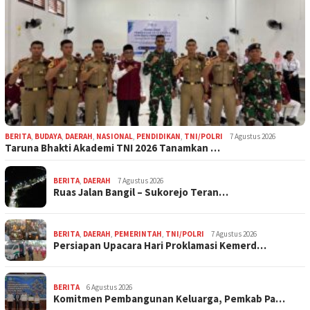
BERITA
,
BUDAYA
,
DAERAH
,
NASIONAL
,
PENDIDIKAN
,
TNI/POLRI
7 Agustus 2026
Taruna Bhakti Akademi TNI 2026 Tanamkan …
BERITA
,
DAERAH
7 Agustus 2026
Ruas Jalan Bangil – Sukorejo Teran…
BERITA
,
DAERAH
,
PEMERINTAH
,
TNI/POLRI
7 Agustus 2026
Persiapan Upacara Hari Proklamasi Kemerd…
BERITA
6 Agustus 2026
Komitmen Pembangunan Keluarga, Pemkab Pa…