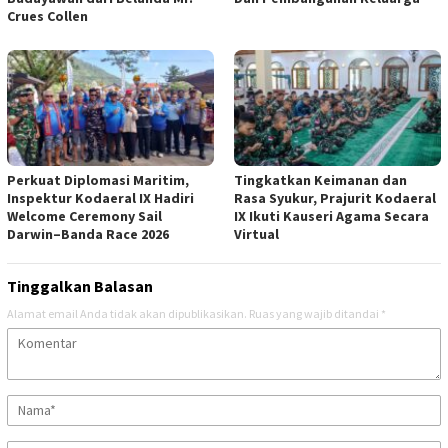
Crues Collen
Perkuat Diplomasi Maritim,
Tingkatkan Keimanan dan
Inspektur Kodaeral IX Hadiri
Rasa Syukur, Prajurit Kodaeral
Welcome Ceremony Sail
IX Ikuti Kauseri Agama Secara
Darwin–Banda Race 2026
Virtual
Tinggalkan Balasan
Alamat email Anda tidak akan dipublikasikan.
Ruas yang wajib ditandai
*