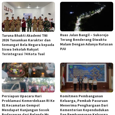
Ruas Jalan Bangil – Sukorejo
Taruna Bhakti Akademi TNI
Terang Benderang Diwaktu
2026 Tanamkan Karakter dan
Malam Dengan Adanya Ratusan
Semangat Bela Negara kepada
PJU
Siswa Sekolah Rakyat
Terintegrasi 74 Kota Tual
Persiapan Upacara Hari
Komitmen Pembangunan
Proklamasi Kemerdekaan RI Ke
Keluarga, Pemkab Pasuruan
81 Kecamatan Gempol
Menerima Penghargaan Dari
Mendapat Kunjungan Sosok
Kementerian Kependudukan
Budayawan dari Belanda Mr.
Dan Pembangunan Keluarga