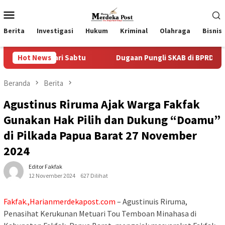
Loncat
Menu
ke
Mobile
konten
Berita
Investigasi
Hukum
Kriminal
Olahraga
Bisnis
ri Sabtu
Hot News
Dugaan Pungli SKAB di BPRD Lumajang Oknum D
Beranda
Berita
Agustinus Riruma Ajak Warga Fakfak
Gunakan Hak Pilih dan Dukung “Doamu”
di Pilkada Papua Barat 27 November
2024
Editor Fakfak
12 November 2024
627 Dilihat
Fakfak.,Harianmerdekapost.com
– Agustinuis Riruma,
Penasihat Kerukunan Metuari Tou Temboan Minahasa di