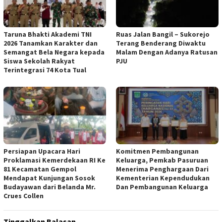
Taruna Bhakti Akademi TNI
Ruas Jalan Bangil – Sukorejo
2026 Tanamkan Karakter dan
Terang Benderang Diwaktu
Semangat Bela Negara kepada
Malam Dengan Adanya Ratusan
Siswa Sekolah Rakyat
PJU
Terintegrasi 74 Kota Tual
Persiapan Upacara Hari
Komitmen Pembangunan
Proklamasi Kemerdekaan RI Ke
Keluarga, Pemkab Pasuruan
81 Kecamatan Gempol
Menerima Penghargaan Dari
Mendapat Kunjungan Sosok
Kementerian Kependudukan
Budayawan dari Belanda Mr.
Dan Pembangunan Keluarga
Crues Collen
Tinggalkan Balasan