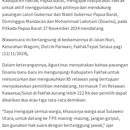
Kabupaten Fakfak, Papua Barat, mengajak masyarakat Fakfak
untuk aktif menggunakan hak pilihnya dan mendukung
pasangan calon Gubernur dan Wakil Gubernur Papua Barat,
Dominggus Mandacan dan Mohammad Lakotani (Doamu), pada
Pilkada Papua Barat 27 November 2024 mendatang.
Wawancara ini berlangsung di kediamannya di Jalan Nuri,
Kelurahan Wagom, Distrik Pariwari, Fakfak.Tepat Selasa pagi
(12/11/2024),
Dalam keterangannya, Agustinus menyatakan bahwa pasangan
Doamu baru-baru ini mengunjungi Kabupaten Fakfak untuk
meluncurkan dan mengukuhkan 85 relawan yang bertujuan
menyukseskan pemilihan mendatang, termasuk Tim Relawan
Kawanua/Sulut di Fakfak kurang lebih 212 Kk dan pemilih dapat
dikalikan dua atau tiga rata-rata demikian.
“Saya mengajak semua warga, khususnya warga asal Sulawesi
Utara, untuk datang ke TPS masing-masing, jangan golput,
dan gunakan hak suara dengan bertanggung jawab,” ujar