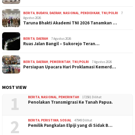
BERITA
,
BUDAYA
,
DAERAH
,
NASIONAL
,
PENDIDIKAN
,
TNI/POLRI
7
Agustus 2026
Taruna Bhakti Akademi TNI 2026 Tanamkan …
BERITA
,
DAERAH
7 Agustus 2026
Ruas Jalan Bangil – Sukorejo Teran…
BERITA
,
DAERAH
,
PEMERINTAH
,
TNI/POLRI
7 Agustus 2026
Persiapan Upacara Hari Proklamasi Kemerd…
MOST VIEW
1
BERITA
,
NASIONAL
,
PEMERINTAH
172581 Dilihat
Penolakan Transmigrasi Ke Tanah Papua.
2
BERITA
,
PERISTIWA
,
SOSIAL
47949 Dilihat
Pemilik Pangkalan Elpiji yang di Sidak B…