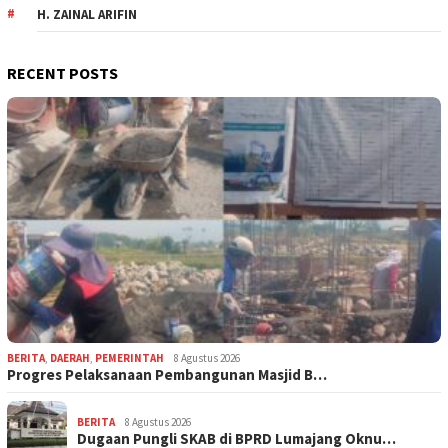
H. ZAINAL ARIFIN
RECENT POSTS
BERITA
,
DAERAH
,
PEMERINTAH
8 Agustus 2026
Progres Pelaksanaan Pembangunan Masjid B…
BERITA
8 Agustus 2026
Dugaan Pungli SKAB di BPRD Lumajang Oknu…