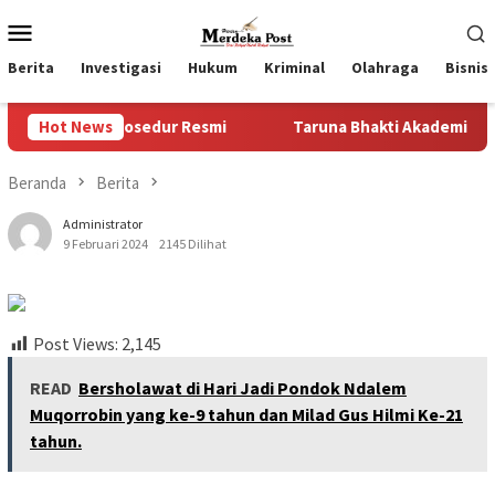
Loncat
Menu
ke
Mobile
konten
Berita
Investigasi
Hukum
Kriminal
Olahraga
Bisnis
 Prosedur Resmi
Hot News
Taruna Bhakti Akademi TNI 2026 Tanamk
Beranda
Berita
Administrator
9 Februari 2024
2145 Dilihat
Post Views:
2,145
READ
Bersholawat di Hari Jadi Pondok Ndalem
Muqorrobin yang ke-9 tahun dan Milad Gus Hilmi Ke-21
tahun.