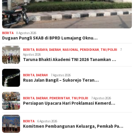
BERITA
8 Agustus 2026
Dugaan Pungli SKAB di BPRD Lumajang Oknu…
BERITA
,
BUDAYA
,
DAERAH
,
NASIONAL
,
PENDIDIKAN
,
TNI/POLRI
7
Agustus 2026
Taruna Bhakti Akademi TNI 2026 Tanamkan …
BERITA
,
DAERAH
7 Agustus 2026
Ruas Jalan Bangil – Sukorejo Teran…
BERITA
,
DAERAH
,
PEMERINTAH
,
TNI/POLRI
7 Agustus 2026
Persiapan Upacara Hari Proklamasi Kemerd…
BERITA
6 Agustus 2026
Komitmen Pembangunan Keluarga, Pemkab Pa…