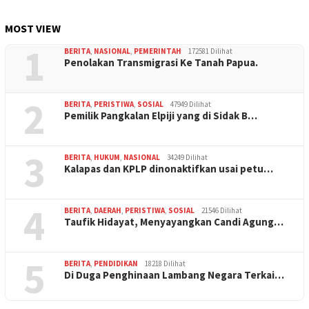
MOST VIEW
1
BERITA
,
NASIONAL
,
PEMERINTAH
172581 Dilihat
Penolakan Transmigrasi Ke Tanah Papua.
2
BERITA
,
PERISTIWA
,
SOSIAL
47949 Dilihat
Pemilik Pangkalan Elpiji yang di Sidak B…
3
BERITA
,
HUKUM
,
NASIONAL
34249 Dilihat
Kalapas dan KPLP dinonaktifkan usai petu…
4
BERITA
,
DAERAH
,
PERISTIWA
,
SOSIAL
21546 Dilihat
Taufik Hidayat, Menyayangkan Candi Agung…
5
BERITA
,
PENDIDIKAN
18218 Dilihat
Di Duga Penghinaan Lambang Negara Terkai…