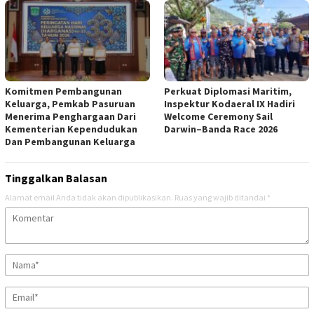
Komitmen Pembangunan
Perkuat Diplomasi Maritim,
Keluarga, Pemkab Pasuruan
Inspektur Kodaeral IX Hadiri
Menerima Penghargaan Dari
Welcome Ceremony Sail
Kementerian Kependudukan
Darwin–Banda Race 2026
Dan Pembangunan Keluarga
Tinggalkan Balasan
Alamat email Anda tidak akan dipublikasikan.
Ruas yang wajib ditandai
*