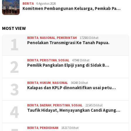
BERITA
6 Agustus 2026
Komitmen Pembangunan Keluarga, Pemkab Pa…
MOST VIEW
1
BERITA
,
NASIONAL
,
PEMERINTAH
172580 Dilihat
Penolakan Transmigrasi Ke Tanah Papua.
2
BERITA
,
PERISTIWA
,
SOSIAL
47948 Dilihat
Pemilik Pangkalan Elpiji yang di Sidak B…
3
BERITA
,
HUKUM
,
NASIONAL
34248 Dilihat
Kalapas dan KPLP dinonaktifkan usai petu…
4
BERITA
,
DAERAH
,
PERISTIWA
,
SOSIAL
21545 Dilihat
Taufik Hidayat, Menyayangkan Candi Agung…
BERITA
,
PENDIDIKAN
18217 Dilihat