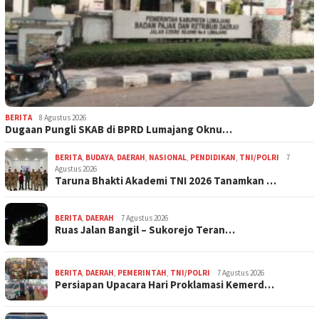
BERITA
8 Agustus 2026
Dugaan Pungli SKAB di BPRD Lumajang Oknu…
BERITA
,
BUDAYA
,
DAERAH
,
NASIONAL
,
PENDIDIKAN
,
TNI/POLRI
7
Agustus 2026
Taruna Bhakti Akademi TNI 2026 Tanamkan …
BERITA
,
DAERAH
7 Agustus 2026
Ruas Jalan Bangil – Sukorejo Teran…
BERITA
,
DAERAH
,
PEMERINTAH
,
TNI/POLRI
7 Agustus 2026
Persiapan Upacara Hari Proklamasi Kemerd…