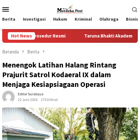
Loncat
Menu
ke
Mobile
konten
Berita
Investigasi
Hukum
Kriminal
Olahraga
Bisnis
osedur Resmi
Hot News
Taruna Bhakti Akademi TNI 2026 Tanamkan 
Beranda
Berita
Menengok Latihan Halang Rintang
Prajurit Satrol Kodaeral IX dalam
Menjaga Kesiapsiagaan Operasi
Editor Surabaya
22 Juni 2026
175 Dilihat