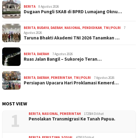
BERITA
8 Agustus 2026
Dugaan Pungli SKAB di BPRD Lumajang Oknu…
BERITA
,
BUDAYA
,
DAERAH
,
NASIONAL
,
PENDIDIKAN
,
TNI/POLRI
7
Agustus 2026
Taruna Bhakti Akademi TNI 2026 Tanamkan …
BERITA
,
DAERAH
7 Agustus 2026
Ruas Jalan Bangil – Sukorejo Teran…
BERITA
,
DAERAH
,
PEMERINTAH
,
TNI/POLRI
7 Agustus 2026
Persiapan Upacara Hari Proklamasi Kemerd…
MOST VIEW
1
BERITA
,
NASIONAL
,
PEMERINTAH
172584 Dilihat
Penolakan Transmigrasi Ke Tanah Papua.
BERITA
,
PERISTIWA
,
SOSIAL
47953 Dilihat