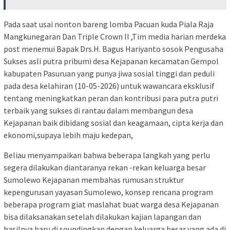
Pada saat usai nonton bareng lomba Pacuan kuda Piala Raja
Mangkunegaran Dan Triple Crown II ,Tim media harian merdeka
post menemui Bapak Drs.H. Bagus Hariyanto sosok Pengusaha
Sukses asli putra pribumi desa Kejapanan kecamatan Gempol
kabupaten Pasuruan yang punya jiwa sosial tinggi dan peduli
pada desa kelahiran (10-05-2026) untuk wawancara eksklusif
tentang meningkatkan peran dan kontribusi para putra putri
terbaik yang sukses di rantau dalam membangun desa
Kejapanan baik dibidang sosial dan keagamaan, cipta kerja dan
ekonomi,supaya lebih maju kedepan,
Beliau menyampaikan bahwa beberapa langkah yang perlu
segera dilakukan diantaranya rekan -rekan keluarga besar
Sumolewo Kejapanan membahas rumusan struktur
kepengurusan yayasan Sumolewo, konsep rencana program
beberapa program giat maslahat buat warga desa Kejapanan
bisa dilaksanakan setelah dilakukan kajian lapangan dan
hasilnya baru di soundingkan dengan keluarga besar yang ada di