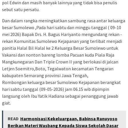
pol Edwin dan masih banyak lainnya yang tidak bisa penulis
sebut satu persatu.
Dan dalam rangka meningkatkan sambung rasa antar keluarga
besar Sumolewo ,Pada hari sabtu dan minggu tanggal ( 09-10
mei 2026) Bapak Drs. H. Bagus Hariyanto mengundang rekan -
rekan Komunitas Sumolewo Kejapanan yang terlibat menjadi
panitia Halal Bil Halal ke 2 Keluarga Besar Sumolewo untuk
Vakansi dan nonton bareng lomba Pacuan kuda Piala Raja
Mangkunegaran Dan Triple Crown II yang berlokasi di jalcan
Letjen Soemitro,Boto, Tegalwaton kecamatan Tengaran
kabupaten Semarang provinsi Jawa Tengah,
Rombongan keluarga besar Sumolewo Kejapanan berangkat
hari sabtu tanggal (09-05-2026) jam 06.15 wib dipimpin
langsung oleh Ibu Yatik Hadiana sebagai penanggung jawab
giat.
READ
Harmonisasi Kekeluargaan, Babinsa Ranuyoso
Berikan Materi Wasbang Kepada Siswa Sekolah Dasar