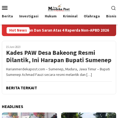
Loncat
Menu
ke
Mobile
konten
Berita
Investigasi
Hukum
Kriminal
Olahraga
Bisnis
s Masukan Dan Saran Atas 4 Raperda Non-APBD 2026
Hot News
Pemde
15 Juni 2023
Kades PAW Desa Bakeong Resmi
Dilantik, Ini Harapan Bupati Sumenep
Harianmerdekapost.com – Sumenep, Madura, Jawa Timur – Bupati
Sumenep Achmad Fauzi secara resmi melantik dan […]
BERITA TERKAIT
HEADLINES