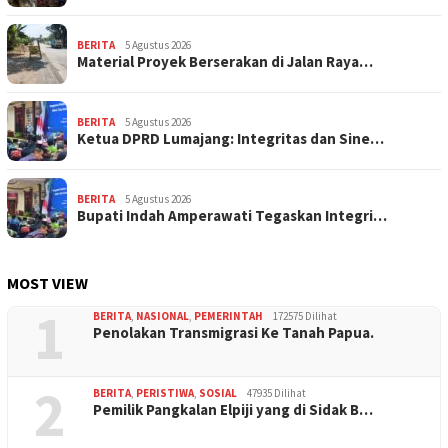
BERITA
5 Agustus 2026
Material Proyek Berserakan di Jalan Raya…
BERITA
5 Agustus 2026
Ketua DPRD Lumajang: Integritas dan Sine…
BERITA
5 Agustus 2026
Bupati Indah Amperawati Tegaskan Integri…
MOST VIEW
1
BERITA
,
NASIONAL
,
PEMERINTAH
172575 Dilihat
Penolakan Transmigrasi Ke Tanah Papua.
2
BERITA
,
PERISTIWA
,
SOSIAL
47935 Dilihat
Pemilik Pangkalan Elpiji yang di Sidak B…