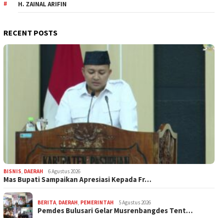
H. ZAINAL ARIFIN
RECENT POSTS
BISNIS
,
DAERAH
6 Agustus 2026
Mas Bupati Sampaikan Apresiasi Kepada Fr…
BERITA
,
DAERAH
,
PEMERINTAH
5 Agustus 2026
Pemdes Bulusari Gelar Musrenbangdes Tent…