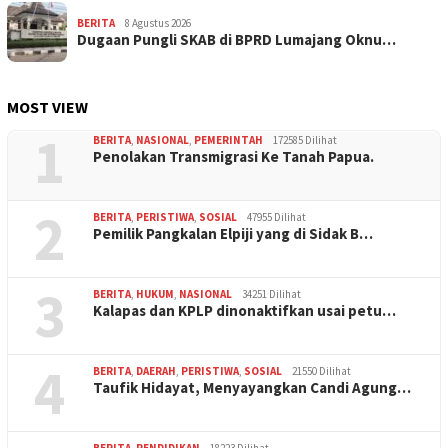
BERITA
8 Agustus 2026
Dugaan Pungli SKAB di BPRD Lumajang Oknu…
MOST VIEW
1
BERITA
,
NASIONAL
,
PEMERINTAH
172585 Dilihat
Penolakan Transmigrasi Ke Tanah Papua.
2
BERITA
,
PERISTIWA
,
SOSIAL
47955 Dilihat
Pemilik Pangkalan Elpiji yang di Sidak B…
3
BERITA
,
HUKUM
,
NASIONAL
34251 Dilihat
Kalapas dan KPLP dinonaktifkan usai petu…
4
BERITA
,
DAERAH
,
PERISTIWA
,
SOSIAL
21550 Dilihat
Taufik Hidayat, Menyayangkan Candi Agung…