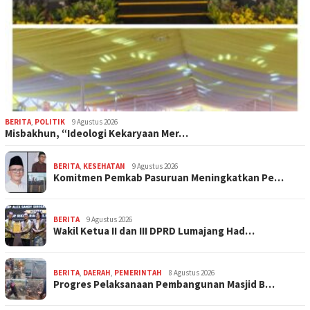
BERITA
,
POLITIK
9 Agustus 2026
Misbakhun, “Ideologi Kekaryaan Mer…
BERITA
,
KESEHATAN
9 Agustus 2026
Komitmen Pemkab Pasuruan Meningkatkan Pe…
BERITA
9 Agustus 2026
Wakil Ketua II dan III DPRD Lumajang Had…
BERITA
,
DAERAH
,
PEMERINTAH
8 Agustus 2026
Progres Pelaksanaan Pembangunan Masjid B…