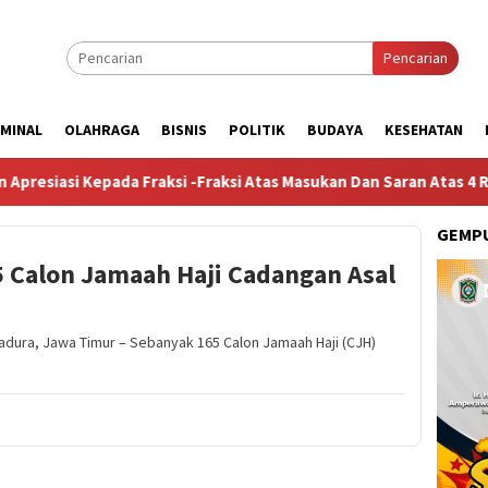
Pencarian
IMINAL
OLAHRAGA
BISNIS
POLITIK
BUDAYA
KESEHATAN
da Fraksi -Fraksi Atas Masukan Dan Saran Atas 4 Raperda Non-AP
GEMPU
5 Calon Jamaah Haji Cadangan Asal
ura, Jawa Timur – Sebanyak 165 Calon Jamaah Haji (CJH)