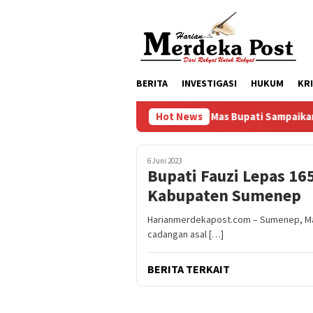
Loncat
ke
konten
BERITA
INVESTIGASI
HUKUM
KR
Mas Bupati Sampaikan Apresiasi Kepa
Hot News
6 Juni 2023
Bupati Fauzi Lepas 16
Kabupaten Sumenep
Harianmerdekapost.com – Sumenep, Mad
cadangan asal […]
BERITA TERKAIT