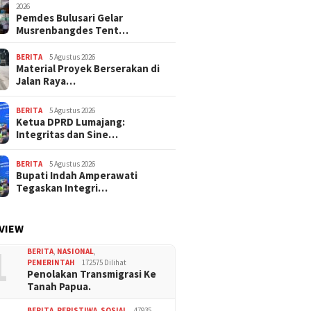
2026
Pemdes Bulusari Gelar
Musrenbangdes Tent…
BERITA
5 Agustus 2026
Material Proyek Berserakan di
Jalan Raya…
BERITA
5 Agustus 2026
Ketua DPRD Lumajang:
Integritas dan Sine…
BERITA
5 Agustus 2026
Bupati Indah Amperawati
Tegaskan Integri…
VIEW
1
BERITA
,
NASIONAL
,
PEMERINTAH
172575 Dilihat
Penolakan Transmigrasi Ke
Tanah Papua.
BERITA
,
PERISTIWA
,
SOSIAL
47935