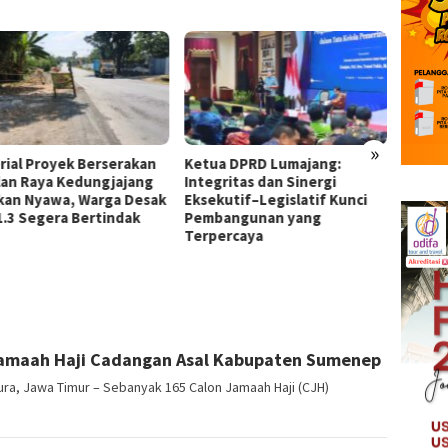
»
rial Proyek Berserakan
Ketua DPRD Lumajang:
Bupat
alan Raya Kedungjajang
Integritas dan Sinergi
Tegask
kan Nyawa, Warga Desak
Eksekutif–Legislatif Kunci
Sinerg
1.3 Segera Bertindak
Pembangunan yang
Tata K
Terpercaya
 Jamaah Haji Cadangan Asal Kabupaten Sumenep
, Jawa Timur – Sebanyak 165 Calon Jamaah Haji (CJH)