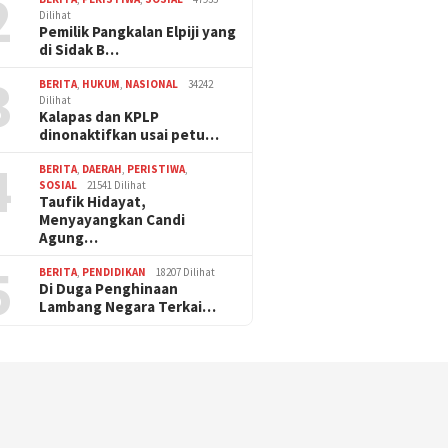
2
Dilihat
Pemilik Pangkalan Elpiji yang
di Sidak B…
3
BERITA
,
HUKUM
,
NASIONAL
34242
Dilihat
Kalapas dan KPLP
dinonaktifkan usai petu…
4
BERITA
,
DAERAH
,
PERISTIWA
,
SOSIAL
21541 Dilihat
Taufik Hidayat,
Menyayangkan Candi
Agung…
5
BERITA
,
PENDIDIKAN
18207 Dilihat
Di Duga Penghinaan
Lambang Negara Terkai…