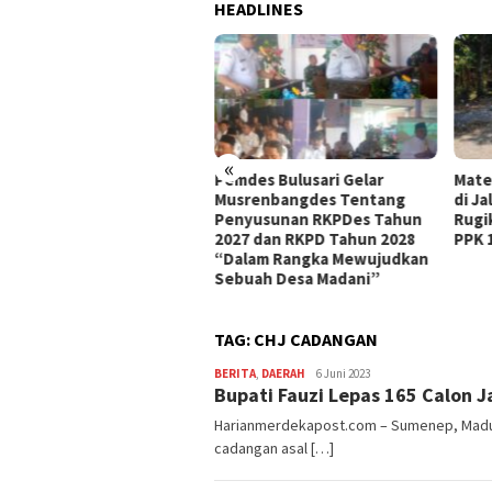
HEADLINES
«
Pemdes Bulusari Gelar
Mate
 Bupati Sampaikan
Musrenbangdes Tentang
di J
esiasi Kepada Fraksi -
Penyusunan RKPDes Tahun
Rugi
ksi Atas Masukan Dan
2027 dan RKPD Tahun 2028
PPK 
an Atas 4 Raperda Non-
“Dalam Rangka Mewujudkan
BD 2026
Sebuah Desa Madani”
TAG:
CHJ CADANGAN
BERITA
,
DAERAH
Editor
6 Juni 2023
Bupati Fauzi Lepas 165 Calon
Sumenep
Harianmerdekapost.com – Sumenep, Madura
cadangan asal […]