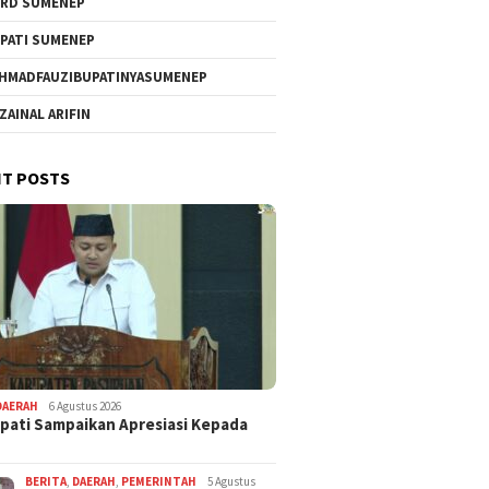
RD SUMENEP
PATI SUMENEP
HMADFAUZIBUPATINYASUMENEP
 ZAINAL ARIFIN
T POSTS
DAERAH
6 Agustus 2026
pati Sampaikan Apresiasi Kepada
BERITA
,
DAERAH
,
PEMERINTAH
5 Agustus