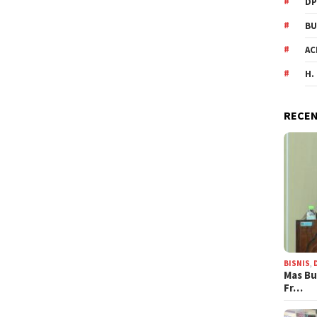
DP
BU
AC
H.
RECEN
BISNIS
,
Mas Bu
Fr…