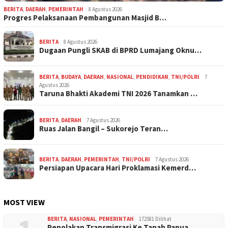
BERITA
,
DAERAH
,
PEMERINTAH
8 Agustus 2026
Progres Pelaksanaan Pembangunan Masjid B…
BERITA
8 Agustus 2026
Dugaan Pungli SKAB di BPRD Lumajang Oknu…
BERITA
,
BUDAYA
,
DAERAH
,
NASIONAL
,
PENDIDIKAN
,
TNI/POLRI
7
Agustus 2026
Taruna Bhakti Akademi TNI 2026 Tanamkan …
BERITA
,
DAERAH
7 Agustus 2026
Ruas Jalan Bangil – Sukorejo Teran…
BERITA
,
DAERAH
,
PEMERINTAH
,
TNI/POLRI
7 Agustus 2026
Persiapan Upacara Hari Proklamasi Kemerd…
MOST VIEW
BERITA
,
NASIONAL
,
PEMERINTAH
172581 Dilihat
Penolakan Transmigrasi Ke Tanah Papua.