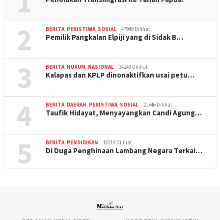
1
2
BERITA
,
PERISTIWA
,
SOSIAL
47949 Dilihat
Pemilik Pangkalan Elpiji yang di Sidak B…
3
BERITA
,
HUKUM
,
NASIONAL
34249 Dilihat
Kalapas dan KPLP dinonaktifkan usai petu…
4
BERITA
,
DAERAH
,
PERISTIWA
,
SOSIAL
21546 Dilihat
Taufik Hidayat, Menyayangkan Candi Agung…
5
BERITA
,
PENDIDIKAN
18219 Dilihat
Di Duga Penghinaan Lambang Negara Terkai…