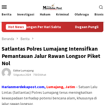
Loncat
Menu
ke
Mobile
konten
Berita
Investigasi
Hukum
Kriminal
Olahraga
Bisnis
lungan Per Hari Sabtu
Hot News
Dugaan Pungli SKAB di BPRD Luma
Beranda
Berita
Satlantas Polres Lumajang Intensifkan
Pemantauan Jalur Rawan Longsor Piket
Nol
Editor Lumajang
5 Agustus 2024
750 Dilihat
Harianmerdekapost.com,
Lumajang, Jatim
– Satuan Lalu
Lintas (Satlantas) Polres Lumajang terus meningkatkan
kewaspadaan terhadap potensi bencana alam, khususnya di
jalur rawan longsor.