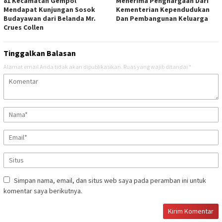
81 Kecamatan Gempol
Menerima Penghargaan Dari
Mendapat Kunjungan Sosok
Kementerian Kependudukan
Budayawan dari Belanda Mr.
Dan Pembangunan Keluarga
Crues Collen
Tinggalkan Balasan
Alamat email Anda tidak akan dipublikasikan.
Ruas yang wajib ditandai
*
Simpan nama, email, dan situs web saya pada peramban ini untuk
komentar saya berikutnya.