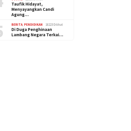
4
Taufik Hidayat,
Menyayangkan Candi
Agung…
5
BERITA
,
PENDIDIKAN
18223 Dilihat
Di Duga Penghinaan
Lambang Negara Terkai…