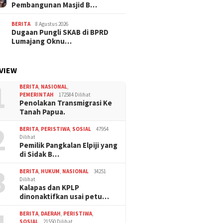
Pembangunan Masjid B…
BERITA
8 Agustus 2026
Dugaan Pungli SKAB di BPRD
Lumajang Oknu…
VIEW
1
BERITA
,
NASIONAL
,
PEMERINTAH
172584 Dilihat
Penolakan Transmigrasi Ke
Tanah Papua.
2
BERITA
,
PERISTIWA
,
SOSIAL
47954
Dilihat
Pemilik Pangkalan Elpiji yang
di Sidak B…
3
BERITA
,
HUKUM
,
NASIONAL
34251
Dilihat
Kalapas dan KPLP
dinonaktifkan usai petu…
BERITA
,
DAERAH
,
PERISTIWA
,
SOSIAL
21550 Dilihat