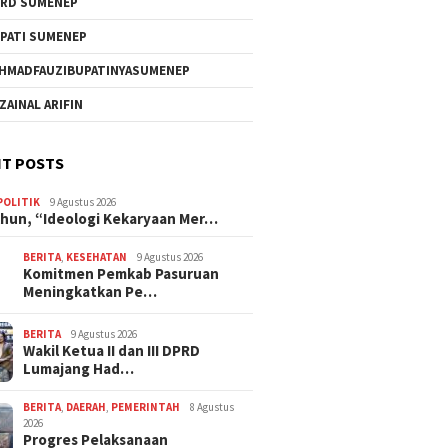
RD SUMENEP
PATI SUMENEP
HMADFAUZIBUPATINYASUMENEP
 ZAINAL ARIFIN
T POSTS
POLITIK
9 Agustus 2026
hun, “Ideologi Kekaryaan Mer…
BERITA
,
KESEHATAN
9 Agustus 2026
Komitmen Pemkab Pasuruan
Meningkatkan Pe…
BERITA
9 Agustus 2026
Wakil Ketua II dan III DPRD
Lumajang Had…
BERITA
,
DAERAH
,
PEMERINTAH
8 Agustus
2026
Progres Pelaksanaan