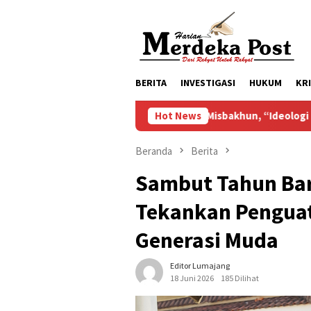
Loncat
ke
konten
BERITA
INVESTIGASI
HUKUM
KR
Misbakhun, “Ideologi Kekaryaan Merupa
Hot News
Beranda
Berita
Sambut Tahun Bar
Tekankan Penguat
Generasi Muda
Editor Lumajang
18 Juni 2026
185 Dilihat