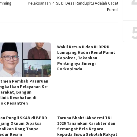
wimming
Pelaksanaan PTSL Di Desa Randupitu Adalah Cacat
Formil
Wakil Ketua II dan III DPRD
Lumajang Hadiri Kenal Pamit
Kapolres, Tekankan
Pentingnya Sinergi
Forkopimda
tmen Pemkab Pasuruan
ngkatkan Pelayanan Ke-
arakat, Bangun
klinik Kesehatan di
ok Pesantren
an Pungli SKAB di BPRD
Taruna Bhakti Akademi TNI
jang Oknum Dipaksa
2026 Tanamkan Karakter dan
alikan Uang Tanpa
Semangat Bela Negara
edur Resmi
kepada Siswa Sekolah Rakyat