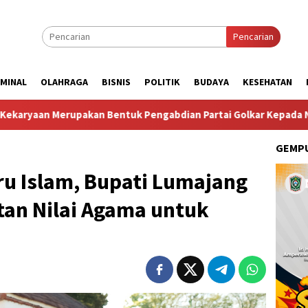
Pencarian
IMINAL
OLAHRAGA
BISNIS
POLITIK
BUDAYA
KESEHATAN
kan Bentuk Pengabdian Partai Golkar Kepada Negara”
Ko
GEMPU
u Islam, Bupati Lumajang
an Nilai Agama untuk