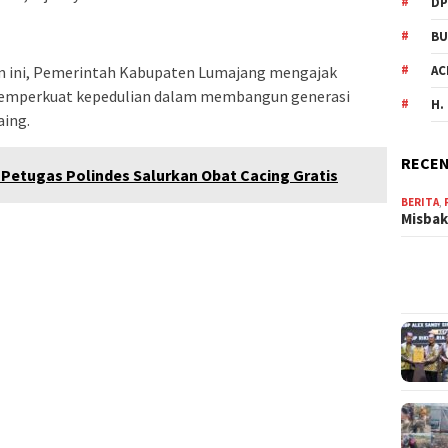
DP
BU
AC
 ini, Pemerintah Kabupaten Lumajang mengajak
memperkuat kepedulian dalam membangun generasi
H.
aing.
RECEN
Petugas Polindes Salurkan Obat Cacing Gratis
BERITA
,
Misbak