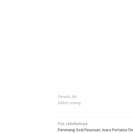
Penulis: AN
Editor: anang
Navigasi
Pos sebelumnya
Perenang Asal Pasuruan Juara Pertama Ti
pos