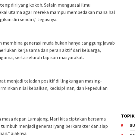
eng diri yang kokoh. Selain menguasai ilmu
 bekal utama agar mereka mampu membedakan mana hal
kan diri sendiri,” tegasnya.
 membina generasi muda bukan hanya tanggung jawab
lukan kerja sama dan peran aktif dari keluarga,
gama, serta seluruh lapisan masyarakat.
pat menjadi teladan positif di lingkungan masing-
minkan nilai kebaikan, kedisiplinan, dan kepedulian
TOPIK
a masa depan Lumajang. Mari kita ciptakan bersama
SU
tumbuh menjadi generasi yang berkarakter dan siap
an,” ajaknya.