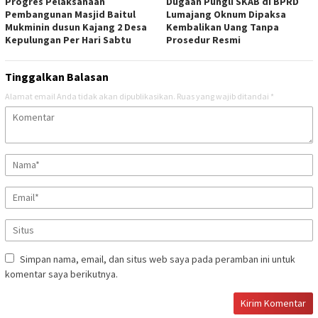
Progres Pelaksanaan
Dugaan Pungli SKAB di BPRD
Pembangunan Masjid Baitul
Lumajang Oknum Dipaksa
Mukminin dusun Kajang 2 Desa
Kembalikan Uang Tanpa
Kepulungan Per Hari Sabtu
Prosedur Resmi
Tinggalkan Balasan
Alamat email Anda tidak akan dipublikasikan.
Ruas yang wajib ditandai
*
Simpan nama, email, dan situs web saya pada peramban ini untuk
komentar saya berikutnya.