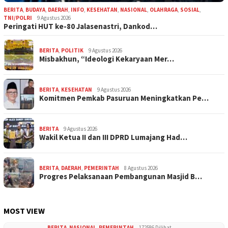
BERITA
,
BUDAYA
,
DAERAH
,
INFO
,
KESEHATAN
,
NASIONAL
,
OLAHRAGA
,
SOSIAL
,
TNI/POLRI
9 Agustus 2026
Peringati HUT ke-80 Jalasenastri, Dankod…
BERITA
,
POLITIK
9 Agustus 2026
Misbakhun, “Ideologi Kekaryaan Mer…
BERITA
,
KESEHATAN
9 Agustus 2026
Komitmen Pemkab Pasuruan Meningkatkan Pe…
BERITA
9 Agustus 2026
Wakil Ketua II dan III DPRD Lumajang Had…
BERITA
,
DAERAH
,
PEMERINTAH
8 Agustus 2026
Progres Pelaksanaan Pembangunan Masjid B…
MOST VIEW
BERITA
,
NASIONAL
,
PEMERINTAH
172586 Dilihat