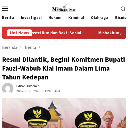
Loncat
Menu
ke
Mobile
konten
Berita
Investigasi
Hukum
Kriminal
Olahraga
Bisnis
stri Run dan Bakti Sosial
Hot News
Misbakhun, “Ideologi Kekaryaa
Beranda
Berita
Resmi Dilantik, Begini Komitmen Bupati
Fauzi-Wabub Kiai Imam Dalam Lima
Tahun Kedepan
Editor Sumenep
20 Februari 2025
1199 Dilihat