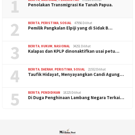
1
Penolakan Transmigrasi Ke Tanah Papua.
2
BERITA
,
PERISTIWA
,
SOSIAL
47956 Dilihat
Pemilik Pangkalan Elpiji yang di Sidak B…
3
BERITA
,
HUKUM
,
NASIONAL
34251 Dilihat
Kalapas dan KPLP dinonaktifkan usai petu…
4
BERITA
,
DAERAH
,
PERISTIWA
,
SOSIAL
21552 Dilihat
Taufik Hidayat, Menyayangkan Candi Agung…
5
BERITA
,
PENDIDIKAN
18225 Dilihat
Di Duga Penghinaan Lambang Negara Terkai…