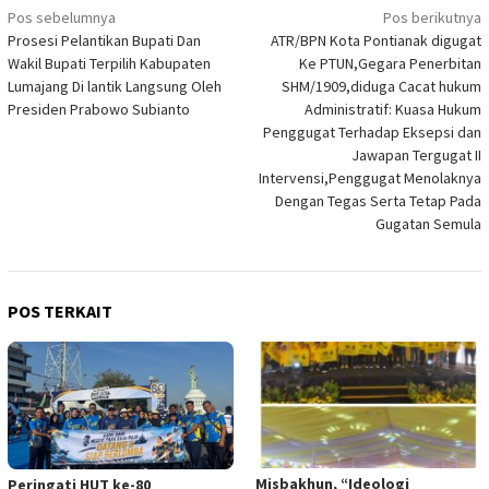
Navigasi
Pos sebelumnya
Pos berikutnya
Prosesi Pelantikan Bupati Dan
ATR/BPN Kota Pontianak digugat
pos
Wakil Bupati Terpilih Kabupaten
Ke PTUN,Gegara Penerbitan
Lumajang Di lantik Langsung Oleh
SHM/1909,diduga Cacat hukum
Presiden Prabowo Subianto
Administratif: Kuasa Hukum
Penggugat Terhadap Eksepsi dan
Jawapan Tergugat II
Intervensi,Penggugat Menolaknya
Dengan Tegas Serta Tetap Pada
Gugatan Semula
POS TERKAIT
Misbakhun, “Ideologi
Peringati HUT ke-80