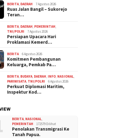
BERITA
,
DAERAH
7 Agustus 2026
Ruas Jalan Bangil – Sukorejo
Teran…
BERITA
,
DAERAH
,
PEMERINTAH
,
TNI/POLRI
7 Agustus 2026
Persiapan Upacara Hari
Proklamasi Kemerd…
BERITA
6 Agustus 2026
Komitmen Pembangunan
Keluarga, Pemkab Pa…
BERITA
,
BUDAYA
,
DAERAH
,
INFO
,
NASIONAL
,
PARIWISATA
,
TNI/POLRI
6 Agustus 2026
Perkuat Diplomasi Maritim,
Inspektur Kod…
VIEW
1
BERITA
,
NASIONAL
,
PEMERINTAH
172579 Dilihat
Penolakan Transmigrasi Ke
Tanah Papua.