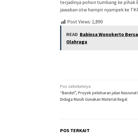
terjadinya pohon tumbang ke pihak 
jawaban otw hampir nyampek ke TKP. 
Post Views:
1,890
READ
Babinsa Wonokerto Bersa
Olahraga
Navigasi
Pos sebelumnya
“Bandel”, Proyek pelebaran jalan Nasional
pos
Diduga Masih Gunakan Material Ilegal
POS TERKAIT