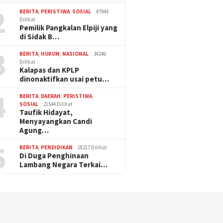
2
BERITA
,
PERISTIWA
,
SOSIAL
47944
Dilihat
Pemilik Pangkalan Elpiji yang
di Sidak B…
3
BERITA
,
HUKUM
,
NASIONAL
34246
Dilihat
Kalapas dan KPLP
dinonaktifkan usai petu…
4
BERITA
,
DAERAH
,
PERISTIWA
,
SOSIAL
21544 Dilihat
Taufik Hidayat,
Menyayangkan Candi
Agung…
5
BERITA
,
PENDIDIKAN
18217 Dilihat
Di Duga Penghinaan
Lambang Negara Terkai…