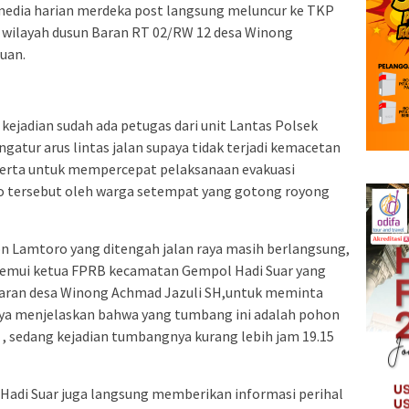
media harian merdeka post langsung meluncur ke TKP
k wilayah dusun Baran RT 02/RW 12 desa Winong
uan.
kejadian sudah ada petugas dari unit Lantas Polsek
ur arus lintas jalan supaya tidak terjadi kemacetan
serta untuk mempercepat pelaksanaan evakuasi
 tersebut oleh warga setempat yang gotong royong
 Lamtoro yang ditengah jalan raya masih berlangsung,
emui ketua FPRB kecamatan Gempol Hadi Suar yang
Baran desa Winong Achmad Jazuli SH,untuk meminta
ya menjelaskan bahwa yang tumbang ini adalah pohon
, sedang kejadian tumbangnya kurang lebih jam 19.15
adi Suar juga langsung memberikan informasi perihal