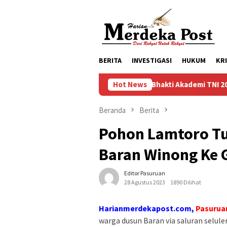
Loncat
ke
konten
BERITA
INVESTIGASI
HUKUM
KR
Taruna Bhakti Akademi TNI 2026 Tanamkan Ka
Hot News
Beranda
Berita
Pohon Lamtoro Tu
Baran Winong Ke 
Editor Pasuruan
28 Agustus 2023
1890 Dilihat
Harianmerdekapost.com,
Pasurua
warga dusun Baran via saluran selule