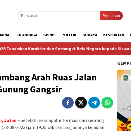
Pencarian
IMINAL
OLAHRAGA
BISNIS
POLITIK
BUDAYA
KESEHATAN
rakter dan Semangat Bela Negara kepada Siswa Sekolah Rakyat T
GEMPU
mbang Arah Ruas Jalan
Gunung Gangsir
n, Jatim
– Setelah mendapat informasi dari seorang
r (28-08-2023) jam 19.25 wib tentang adanya kejadian