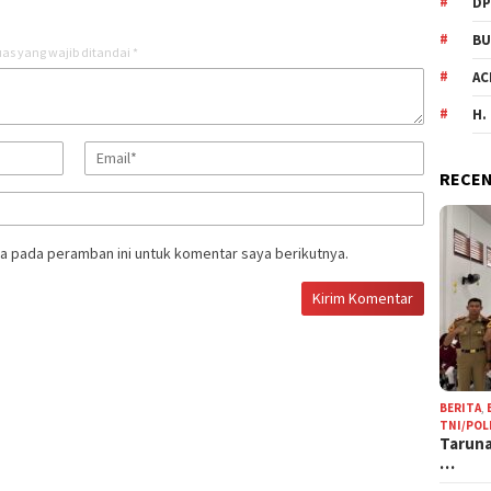
DP
BU
as yang wajib ditandai
*
AC
H.
RECEN
a pada peramban ini untuk komentar saya berikutnya.
BERITA
,
TNI/POL
Taruna
…