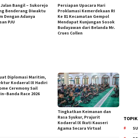
 Jalan Bangil – Sukorejo
Persiapan Upacara Hari
ng Benderang Diwaktu
Proklamasi Kemerdekaan RI
m Dengan Adanya
Ke 81 Kecamatan Gempol
san PJU
Mendapat Kunjungan Sosok
Budayawan dari Belanda Mr.
Crues Collen
uat Diplomasi Maritim,
ektur Kodaeral IX Hadiri
ome Ceremony Sail
in–Banda Race 2026
Tingkatkan Keimanan dan
Rasa Syukur, Prajurit
TOPIK
Kodaeral IX Ikuti Kauseri
Agama Secara Virtual
SU