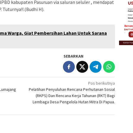
BPBD kabupaten Pasuruan via saluran seluler , mendapat
Tuturnya!!.(Budhi H).
ma Warga, Giat Pembersihan Lahan Untuk Sarana
SEBARKAN
Pos berikutnya
 Lumajang
Pelatihan Penyuluhan Rencana Perhutanan Sosial
(RKPS) Dan Rencana Kerja Tahunan (RKT) Bagi
Lembaga Desa Pengelola Hutan Mitra Di Papua.