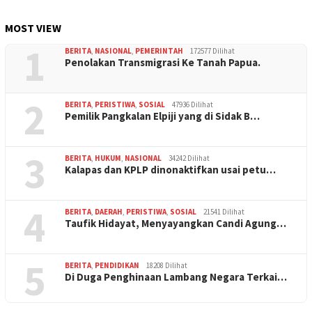
MOST VIEW
1
BERITA
,
NASIONAL
,
PEMERINTAH
172577 Dilihat
Penolakan Transmigrasi Ke Tanah Papua.
2
BERITA
,
PERISTIWA
,
SOSIAL
47936 Dilihat
Pemilik Pangkalan Elpiji yang di Sidak B…
3
BERITA
,
HUKUM
,
NASIONAL
34242 Dilihat
Kalapas dan KPLP dinonaktifkan usai petu…
4
BERITA
,
DAERAH
,
PERISTIWA
,
SOSIAL
21541 Dilihat
Taufik Hidayat, Menyayangkan Candi Agung…
5
BERITA
,
PENDIDIKAN
18208 Dilihat
Di Duga Penghinaan Lambang Negara Terkai…