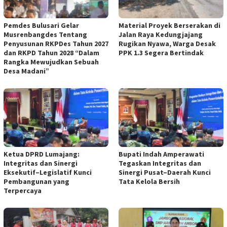
Pemdes Bulusari Gelar
Material Proyek Berserakan di
Musrenbangdes Tentang
Jalan Raya Kedungjajang
Penyusunan RKPDes Tahun 2027
Rugikan Nyawa, Warga Desak
dan RKPD Tahun 2028 “Dalam
PPK 1.3 Segera Bertindak
Rangka Mewujudkan Sebuah
Desa Madani”
Ketua DPRD Lumajang:
Bupati Indah Amperawati
Integritas dan Sinergi
Tegaskan Integritas dan
Eksekutif–Legislatif Kunci
Sinergi Pusat–Daerah Kunci
Pembangunan yang
Tata Kelola Bersih
Terpercaya