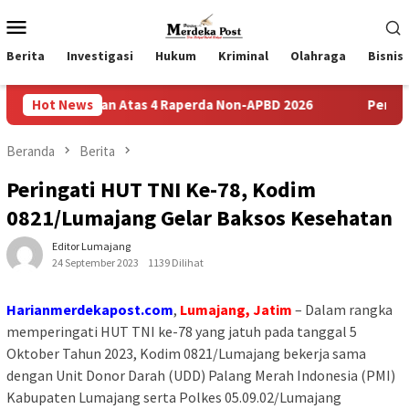
Loncat
Menu
ke
Mobile
konten
Berita
Investigasi
Hukum
Kriminal
Olahraga
Bisnis
 Saran Atas 4 Raperda Non-APBD 2026
Hot News
Pemdes Bulusari G
Beranda
Berita
Peringati HUT TNI Ke-78, Kodim
0821/Lumajang Gelar Baksos Kesehatan
Editor Lumajang
24 September 2023
1139 Dilihat
Harianmerdekapost.com
,
Lumajang, Jatim
– Dalam rangka
memperingati HUT TNI ke-78 yang jatuh pada tanggal 5
Oktober Tahun 2023, Kodim 0821/Lumajang bekerja sama
dengan Unit Donor Darah (UDD) Palang Merah Indonesia (PMI)
Kabupaten Lumajang serta Polkes 05.09.02/Lumajang