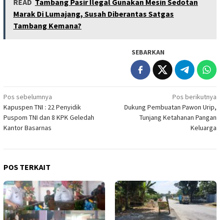
READ
Tambang Pasir Ilegal Gunakan Mesin Sedotan
Marak Di Lumajang, Susah Diberantas Satgas
Tambang Kemana?
SEBARKAN
Navigasi
Pos sebelumnya
Pos berikutnya
Kapuspen TNI : 22 Penyidik
Dukung Pembuatan Pawon Urip,
pos
Puspom TNI dan 8 KPK Geledah
Tunjang Ketahanan Pangan
Kantor Basarnas
Keluarga
POS TERKAIT