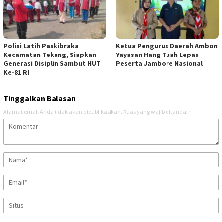
Polisi Latih Paskibraka
Ketua Pengurus Daerah Ambon
Kecamatan Tekung, Siapkan
Yayasan Hang Tuah Lepas
Generasi Disiplin Sambut HUT
Peserta Jambore Nasional
Ke-81 RI
Tinggalkan Balasan
Alamat email Anda tidak akan dipublikasikan.
Ruas yang wajib ditandai
*