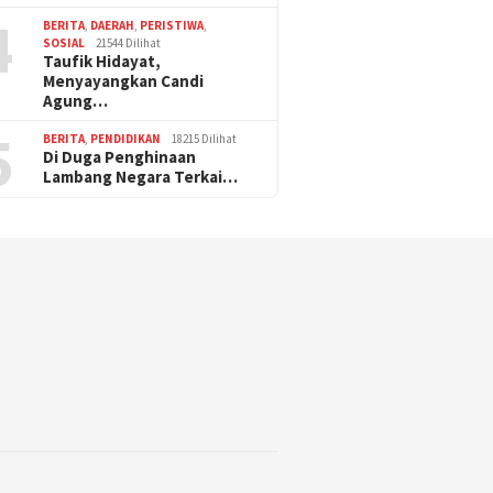
4
BERITA
,
DAERAH
,
PERISTIWA
,
SOSIAL
21544 Dilihat
Taufik Hidayat,
Menyayangkan Candi
Agung…
5
BERITA
,
PENDIDIKAN
18215 Dilihat
Di Duga Penghinaan
Lambang Negara Terkai…