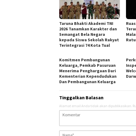
Taruna Bhakti Akademi TNI
Ruas
2026 Tanamkan Karakter dan
Tera
Semangat Bela Negara
Mala
kepada Siswa Sekolah Rakyat
Ratu
Terintegrasi 74 Kota Tual
Komitmen Pembangunan
Perk
Keluarga, Pemkab Pasuruan
Insp
Menerima Penghargaan Dari
Welc
Kementerian Kependudukan
Darw
Dan Pembangunan Keluarga
Tinggalkan Balasan
Alamat email Anda tidak akan dipublikasikan.
Ru