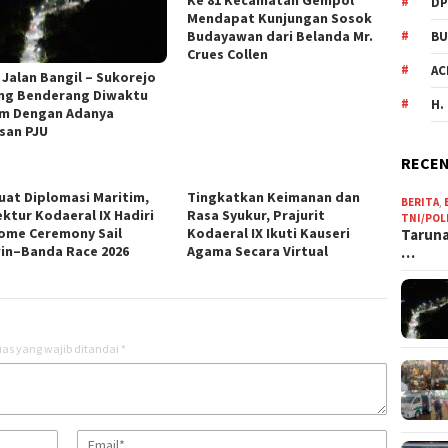
Ke 81 Kecamatan Gempol
DP
Mendapat Kunjungan Sosok
Budayawan dari Belanda Mr.
BU
Crues Collen
AC
 Jalan Bangil – Sukorejo
ng Benderang Diwaktu
H.
m Dengan Adanya
san PJU
RECEN
uat Diplomasi Maritim,
Tingkatkan Keimanan dan
BERITA
,
ektur Kodaeral IX Hadiri
Rasa Syukur, Prajurit
TNI/POL
ome Ceremony Sail
Kodaeral IX Ikuti Kauseri
Taruna
in–Banda Race 2026
Agama Secara Virtual
…
as yang wajib ditandai
*