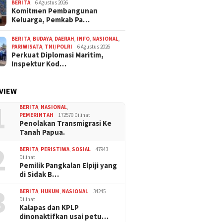
BERITA
6 Agustus 2026
Komitmen Pembangunan
Keluarga, Pemkab Pa…
BERITA
,
BUDAYA
,
DAERAH
,
INFO
,
NASIONAL
,
PARIWISATA
,
TNI/POLRI
6 Agustus 2026
Perkuat Diplomasi Maritim,
Inspektur Kod…
VIEW
1
BERITA
,
NASIONAL
,
PEMERINTAH
172579 Dilihat
Penolakan Transmigrasi Ke
Tanah Papua.
2
BERITA
,
PERISTIWA
,
SOSIAL
47943
Dilihat
Pemilik Pangkalan Elpiji yang
di Sidak B…
3
BERITA
,
HUKUM
,
NASIONAL
34245
Dilihat
Kalapas dan KPLP
dinonaktifkan usai petu…