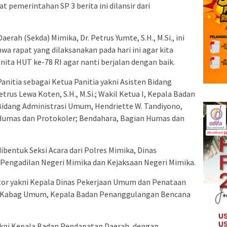
t pemerintahan SP 3 berita ini dilansir dari
erah (Sekda) Mimika, Dr. Petrus Yumte, S.H., M.Si., ini
 rapat yang dilaksanakan pada hari ini agar kita
a HUT ke-78 RI agar nanti berjalan dengan baik.
Panitia sebagai Ketua Panitia yakni Asisten Bidang
s Lewa Koten, S.H., M.Si.; Wakil Ketua I, Kepala Badan
 Bidang Administrasi Umum, Hendriette W. Tandiyono,
an Humas dan Protokoler; Bendahara, Bagian Humas dan
ibentuk Seksi Acara dari Polres Mimika, Dinas
 Pengadilan Negeri Mimika dan Kejaksaan Negeri Mimika.
tor yakni Kepala Dinas Pekerjaan Umum dan Penataan
a Kabag Umum, Kepala Badan Penanggulangan Bencana
yakni Kepala Badan Pendapatan Daerah, dengan