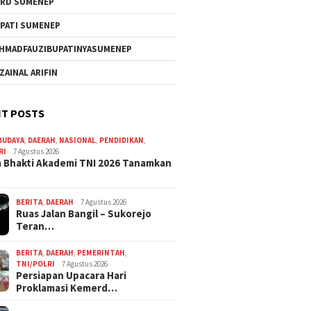
RD SUMENEP
PATI SUMENEP
HMADFAUZIBUPATINYASUMENEP
 ZAINAL ARIFIN
T POSTS
BUDAYA
,
DAERAH
,
NASIONAL
,
PENDIDIKAN
,
RI
7 Agustus 2026
 Bhakti Akademi TNI 2026 Tanamkan
BERITA
,
DAERAH
7 Agustus 2026
Ruas Jalan Bangil – Sukorejo
Teran…
BERITA
,
DAERAH
,
PEMERINTAH
,
TNI/POLRI
7 Agustus 2026
Persiapan Upacara Hari
Proklamasi Kemerd…