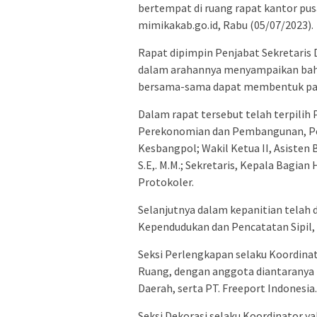
bertempat di ruang rapat kantor pusa
mimikakab.go.id, Rabu (05/07/2023).
Rapat dipimpin Penjabat Sekretaris Da
dalam arahannya menyampaikan bahwa
bersama-sama dapat membentuk panit
Dalam rapat tersebut telah terpilih 
Perekonomian dan Pembangunan, Petru
Kesbangpol; Wakil Ketua II, Asisten
S.E,. M.M.; Sekretaris, Kepala Bagi
Protokoler.
Selanjutnya dalam kepanitian telah d
Kependudukan dan Pencatatan Sipil,
Seksi Perlengkapan selaku Koordina
Ruang, dengan anggota diantarany
Daerah, serta PT. Freeport Indonesia.
Seksi Dekorasi selaku Koordinator 