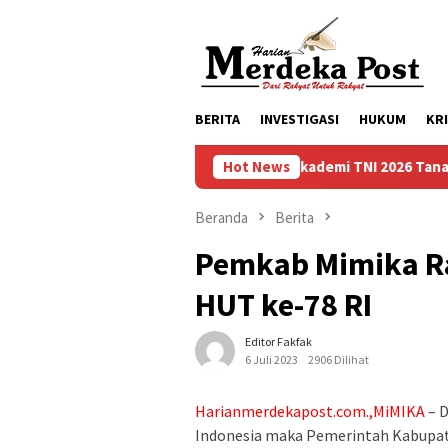
Loncat
ke
konten
BERITA
INVESTIGASI
HUKUM
KR
Taruna Bhakti Akademi TNI 2026 Tanamkan Karakter 
Hot News
Beranda
Berita
Pemkab Mimika R
HUT ke-78 RI
Editor Fakfak
6 Juli 2023
2906 Dilihat
Harianmerdekapost.com.,MiMIKA
– D
Indonesia maka Pemerintah Kabupa