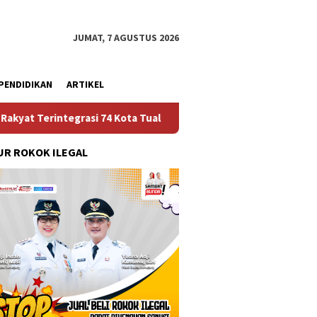
JUMAT, 7 AGUSTUS 2026
PENDIDIKAN
ARTIKEL
rasi 74 Kota Tual
Ruas Jalan Bangil – Sukorejo Terang
R ROKOK ILEGAL