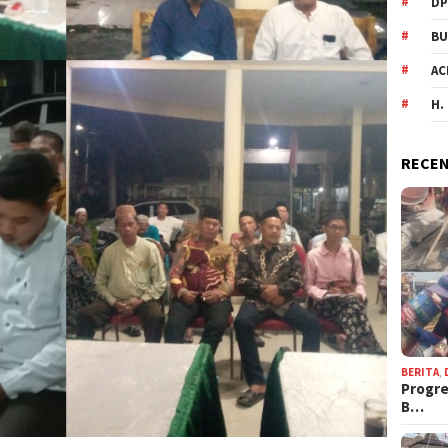
DP
BU
AC
H.
RECEN
BERITA
,
Progre
B…