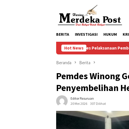
Loncat
ke
konten
BERITA
INVESTIGASI
HUKUM
KR
Progres Pelaksanaan Pembangunan Masjid Baitul Mukminin dus
Hot News
Beranda
Berita
Pemdes Winong Ge
Penyembelihan H
Editor Pasuruan
20 Mei 2026
307 Dilihat