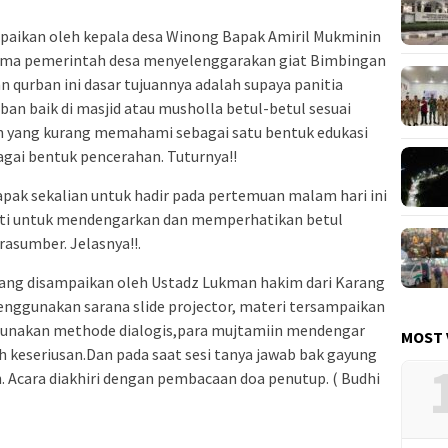
paikan oleh kepala desa Winong Bapak Amiril Mukminin
ama pemerintah desa menyelenggarakan giat Bimbingan
qurban ini dasar tujuannya adalah supaya panitia
n baik di masjid atau musholla betul-betul sesuai
gian yang kurang memahami sebagai satu bentuk edukasi
gai bentuk pencerahan. Tuturnya!!
pak sekalian untuk hadir pada pertemuan malam hari ini
ati untuk mendengarkan dan memperhatikan betul
rasumber. Jelasnya!!.
yang disampaikan oleh Ustadz Lukman hakim dari Karang
nggunakan sarana slide projector, materi tersampaikan
ggunakan methode dialogis,para mujtamiin mendengar
MOST 
 keseriusan.Dan pada saat sesi tanya jawab bak gayung
h. Acara diakhiri dengan pembacaan doa penutup. ( Budhi