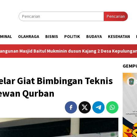
Pencarian
IMINAL
OLAHRAGA
BISNIS
POLITIK
BUDAYA
KESEHATAN
un Kajang 2 Desa Kepulungan Per Hari Sabtu
Dugaan Pun
GEMPU
lar Giat Bimbingan Teknis
ewan Qurban