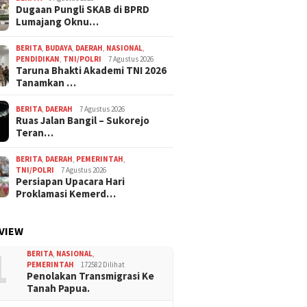
Dugaan Pungli SKAB di BPRD
Lumajang Oknu…
BERITA
,
BUDAYA
,
DAERAH
,
NASIONAL
,
PENDIDIKAN
,
TNI/POLRI
7 Agustus 2026
Taruna Bhakti Akademi TNI 2026
Tanamkan …
BERITA
,
DAERAH
7 Agustus 2026
Ruas Jalan Bangil – Sukorejo
Teran…
BERITA
,
DAERAH
,
PEMERINTAH
,
TNI/POLRI
7 Agustus 2026
Persiapan Upacara Hari
Proklamasi Kemerd…
VIEW
1
BERITA
,
NASIONAL
,
PEMERINTAH
172582 Dilihat
Penolakan Transmigrasi Ke
Tanah Papua.