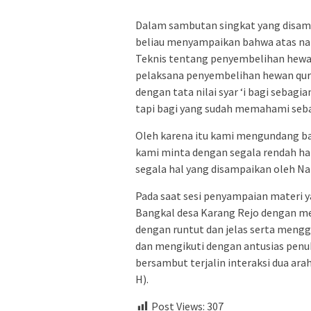
Dalam sambutan singkat yang disam
beliau menyampaikan bahwa atas n
Teknis tentang penyembelihan hewan 
pelaksana penyembelihan hewan qurba
dengan tata nilai syar ‘i bagi seba
tapi bagi yang sudah memahami seba
Oleh karena itu kami mengundang ba
kami minta dengan segala rendah h
segala hal yang disampaikan oleh Na
Pada saat sesi penyampaian materi 
Bangkal desa Karang Rejo dengan me
dengan runtut dan jelas serta men
dan mengikuti dengan antusias penuh
bersambut terjalin interaksi dua ara
H).
Post Views:
307