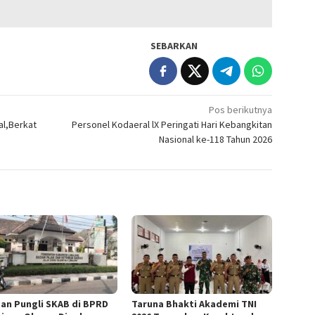
SEBARKAN
Pos berikutnya
al,Berkat
Personel Kodaeral lX Peringati Hari Kebangkitan
Nasional ke-118 Tahun 2026
an Pungli SKAB di BPRD
Taruna Bhakti Akademi TNI