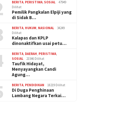
2
BERITA
,
PERISTIWA
,
SOSIAL
47949
Dilihat
Pemilik Pangkalan Elpiji yang
di Sidak B…
3
BERITA
,
HUKUM
,
NASIONAL
34249
Dilihat
Kalapas dan KPLP
dinonaktifkan usai petu…
4
BERITA
,
DAERAH
,
PERISTIWA
,
SOSIAL
21546 Dilihat
Taufik Hidayat,
Menyayangkan Candi
Agung…
5
BERITA
,
PENDIDIKAN
18219 Dilihat
Di Duga Penghinaan
Lambang Negara Terkai…