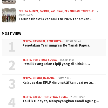
BERITA
,
BUDAYA
,
DAERAH
,
NASIONAL
,
PENDIDIKAN
,
TNI/POLRI
7
Agustus 2026
Taruna Bhakti Akademi TNI 2026 Tanamkan …
MOST VIEW
1
BERITA
,
NASIONAL
,
PEMERINTAH
172584 Dilihat
Penolakan Transmigrasi Ke Tanah Papua.
2
BERITA
,
PERISTIWA
,
SOSIAL
47953 Dilihat
Pemilik Pangkalan Elpiji yang di Sidak B…
3
BERITA
,
HUKUM
,
NASIONAL
34250 Dilihat
Kalapas dan KPLP dinonaktifkan usai petu…
4
BERITA
,
DAERAH
,
PERISTIWA
,
SOSIAL
21549 Dilihat
Taufik Hidayat, Menyayangkan Candi Agung…