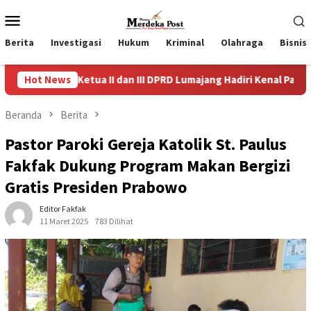
Loncat
Menu
ke
Mobile
konten
Berita
Investigasi
Hukum
Kriminal
Olahraga
Bisnis
Ketua II dan III DPRD Lumajang Hadiri Kenal Pamit Kapolres, Tek
Hot News
Beranda
Berita
Pastor Paroki Gereja Katolik St. Paulus
Fakfak Dukung Program Makan Bergizi
Gratis Presiden Prabowo
Editor Fakfak
11 Maret 2025
783 Dilihat