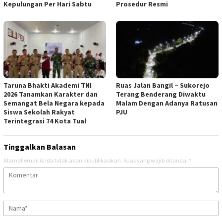
Kepulungan Per Hari Sabtu
Prosedur Resmi
Taruna Bhakti Akademi TNI
Ruas Jalan Bangil – Sukorejo
2026 Tanamkan Karakter dan
Terang Benderang Diwaktu
Semangat Bela Negara kepada
Malam Dengan Adanya Ratusan
Siswa Sekolah Rakyat
PJU
Terintegrasi 74 Kota Tual
Tinggalkan Balasan
Alamat email Anda tidak akan dipublikasikan.
Ruas yang wajib ditandai
*