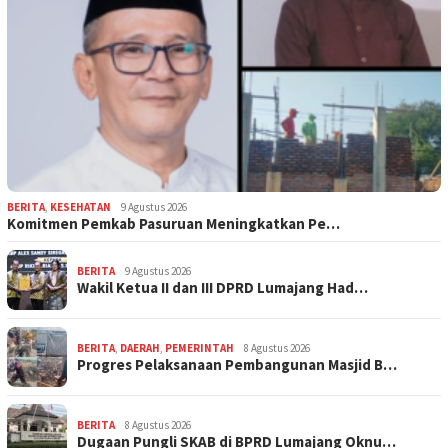
BERITA
,
KESEHATAN
9 Agustus 2026
Komitmen Pemkab Pasuruan Meningkatkan Pe…
BERITA
9 Agustus 2026
Wakil Ketua II dan III DPRD Lumajang Had…
BERITA
,
DAERAH
,
PEMERINTAH
8 Agustus 2026
Progres Pelaksanaan Pembangunan Masjid B…
BERITA
8 Agustus 2026
Dugaan Pungli SKAB di BPRD Lumajang Oknu…