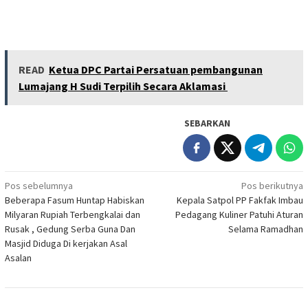
READ
Ketua DPC Partai Persatuan pembangunan
Lumajang H Sudi Terpilih Secara Aklamasi
SEBARKAN
Navigasi
Pos sebelumnya
Pos berikutnya
Beberapa Fasum Huntap Habiskan
Kepala Satpol PP Fakfak Imbau
pos
Milyaran Rupiah Terbengkalai dan
Pedagang Kuliner Patuhi Aturan
Rusak , Gedung Serba Guna Dan
Selama Ramadhan
Masjid Diduga Di kerjakan Asal
Asalan