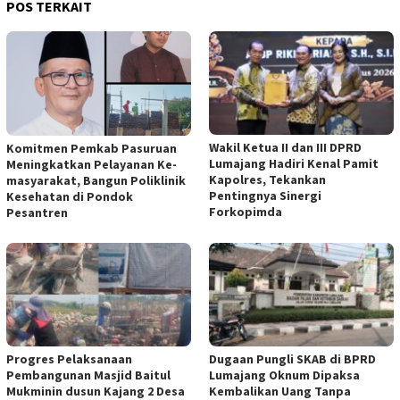
POS TERKAIT
Wakil Ketua II dan III DPRD
Komitmen Pemkab Pasuruan
Lumajang Hadiri Kenal Pamit
Meningkatkan Pelayanan Ke-
Kapolres, Tekankan
masyarakat, Bangun Poliklinik
Pentingnya Sinergi
Kesehatan di Pondok
Forkopimda
Pesantren
Progres Pelaksanaan
Dugaan Pungli SKAB di BPRD
Pembangunan Masjid Baitul
Lumajang Oknum Dipaksa
Mukminin dusun Kajang 2 Desa
Kembalikan Uang Tanpa