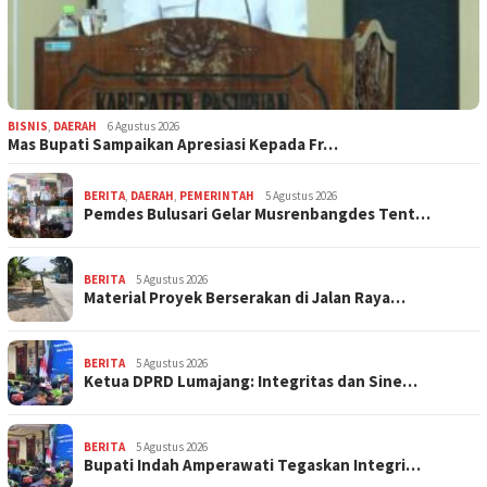
BISNIS
,
DAERAH
6 Agustus 2026
Mas Bupati Sampaikan Apresiasi Kepada Fr…
BERITA
,
DAERAH
,
PEMERINTAH
5 Agustus 2026
Pemdes Bulusari Gelar Musrenbangdes Tent…
BERITA
5 Agustus 2026
Material Proyek Berserakan di Jalan Raya…
BERITA
5 Agustus 2026
Ketua DPRD Lumajang: Integritas dan Sine…
BERITA
5 Agustus 2026
Bupati Indah Amperawati Tegaskan Integri…