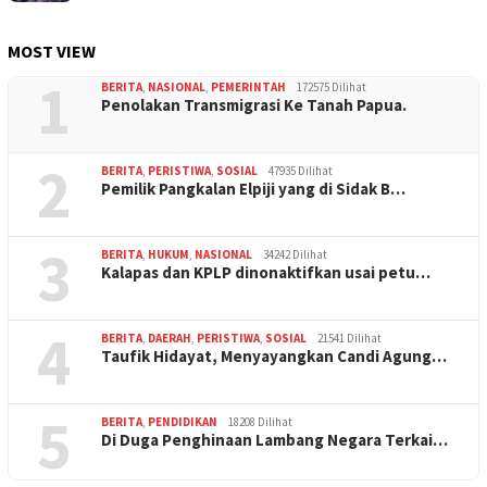
MOST VIEW
1
BERITA
,
NASIONAL
,
PEMERINTAH
172575 Dilihat
Penolakan Transmigrasi Ke Tanah Papua.
2
BERITA
,
PERISTIWA
,
SOSIAL
47935 Dilihat
Pemilik Pangkalan Elpiji yang di Sidak B…
3
BERITA
,
HUKUM
,
NASIONAL
34242 Dilihat
Kalapas dan KPLP dinonaktifkan usai petu…
4
BERITA
,
DAERAH
,
PERISTIWA
,
SOSIAL
21541 Dilihat
Taufik Hidayat, Menyayangkan Candi Agung…
5
BERITA
,
PENDIDIKAN
18208 Dilihat
Di Duga Penghinaan Lambang Negara Terkai…