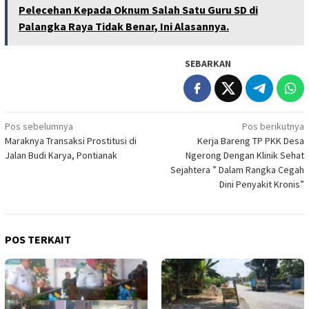
Pelecehan Kepada Oknum Salah Satu Guru SD di
Palangka Raya Tidak Benar, Ini Alasannya.
SEBARKAN
Navigasi
Pos sebelumnya
Pos berikutnya
Maraknya Transaksi Prostitusi di
Kerja Bareng TP PKK Desa
pos
Jalan Budi Karya, Pontianak
Ngerong Dengan Klinik Sehat
Sejahtera ” Dalam Rangka Cegah
Dini Penyakit Kronis”
POS TERKAIT