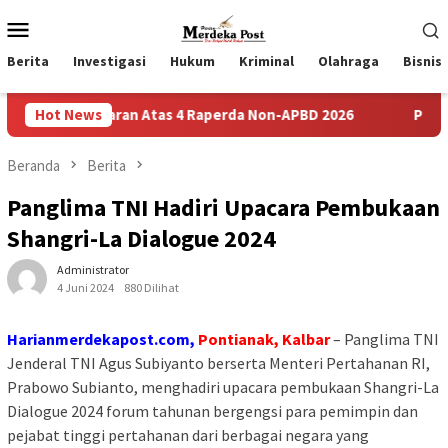
Loncat
Menu
ke
Mobile
konten
Berita
Investigasi
Hukum
Kriminal
Olahraga
Bisnis
an Saran Atas 4 Raperda Non-APBD 2026
Hot News
Pemdes Bulusari
Beranda
Berita
Panglima TNI Hadiri Upacara Pembukaan
Shangri-La Dialogue 2024
Administrator
4 Juni 2024
880 Dilihat
Harianmerdekapost.com,
Pontianak, Kalbar
– Panglima TNI
Jenderal TNI Agus Subiyanto berserta Menteri Pertahanan RI,
Prabowo Subianto, menghadiri upacara pembukaan Shangri-La
Dialogue 2024 forum tahunan bergengsi para pemimpin dan
pejabat tinggi pertahanan dari berbagai negara yang