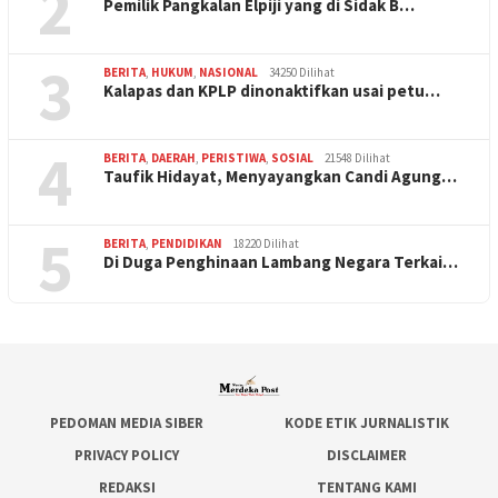
2
Pemilik Pangkalan Elpiji yang di Sidak B…
3
BERITA
,
HUKUM
,
NASIONAL
34250 Dilihat
Kalapas dan KPLP dinonaktifkan usai petu…
4
BERITA
,
DAERAH
,
PERISTIWA
,
SOSIAL
21548 Dilihat
Taufik Hidayat, Menyayangkan Candi Agung…
5
BERITA
,
PENDIDIKAN
18220 Dilihat
Di Duga Penghinaan Lambang Negara Terkai…
PEDOMAN MEDIA SIBER
KODE ETIK JURNALISTIK
PRIVACY POLICY
DISCLAIMER
REDAKSI
TENTANG KAMI