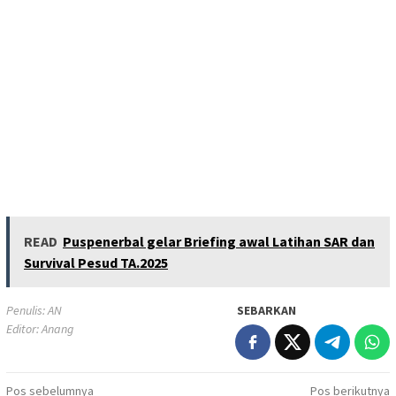
READ
Puspenerbal gelar Briefing awal Latihan SAR dan
Survival Pesud TA.2025
Penulis: AN
SEBARKAN
Editor: Anang
Navigasi
Pos sebelumnya
Pos berikutnya