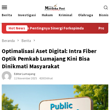
Loncat
Menu
ke
Mobile
konten
Berita
Investigasi
Hukum
Kriminal
Olahraga
Bisnis
n Pentingnya Sinergi Forkopimda
Hot News
Progres Pelaksanaan Pem
Beranda
Berita
Optimalisasi Aset Digital: Intra Fiber
Optik Pemkab Lumajang Kini Bisa
Dinikmati Masyarakat
Editor Lumajang
11 November 2025
428 Dilihat