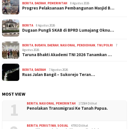
BERITA
,
DAERAH
,
PEMERINTAH
8 Agustus 2026
Progres Pelaksanaan Pembangunan Masjid B…
BERITA
8 Agustus 2026
Dugaan Pungli SKAB di BPRD Lumajang Oknu…
BERITA
,
BUDAYA
,
DAERAH
,
NASIONAL
,
PENDIDIKAN
,
TNI/POLRI
7
Agustus 2026
Taruna Bhakti Akademi TNI 2026 Tanamkan …
BERITA
,
DAERAH
7 Agustus 2026
Ruas Jalan Bangil – Sukorejo Teran…
MOST VIEW
1
BERITA
,
NASIONAL
,
PEMERINTAH
172584 Dilihat
Penolakan Transmigrasi Ke Tanah Papua.
BERITA
,
PERISTIWA
,
SOSIAL
47953 Dilihat