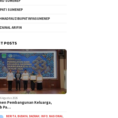
RD SUMENEP
PATI SUMENEP
HMADFAUZIBUPATINYASUMENEP
 ZAINAL ARIFIN
T POSTS
6 Agustus 2026
men Pembangunan Keluarga,
b Pa…
BERITA
,
BUDAYA
,
DAERAH
,
INFO
,
NASIONAL
,