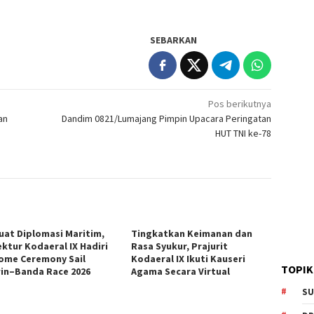
SEBARKAN
Pos berikutnya
an
Dandim 0821/Lumajang Pimpin Upacara Peringatan
HUT TNI ke-78
uat Diplomasi Maritim,
Tingkatkan Keimanan dan
ektur Kodaeral IX Hadiri
Rasa Syukur, Prajurit
ome Ceremony Sail
Kodaeral IX Ikuti Kauseri
TOPIK
in–Banda Race 2026
Agama Secara Virtual
SU