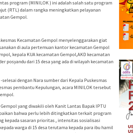
lintas program (MINILOK ) ini adalah salah satu program
anjut (RTL) dalam rangka meningkatkan pelayanan
matan Gempol.
Puskesmas Kecamatan Gempol menyelenggarakan giat
ksanakan di aula pertemuan kantor kecamatan Gempol
Gempol, kepala KUA kecamatan Gempol,AKD kecamatan
er posyandu dari 15 desa yang ada di wilayah kecamatan
ib -selesai dengan Nara sumber dari Kepala Puskesmas
esmas pembantu Kepulungan, acara MINILOK tersebut
Gempol.
 Gempol yang diwakili oleh Kanit Lantas Bapak IPTU
aikan bahwa perlu lebih ditingkatkan terkait program
kepada sasaran prioritas , intensitas sosialisasi
 kepada warga di 15 desa terutama kepada para ibu hamil