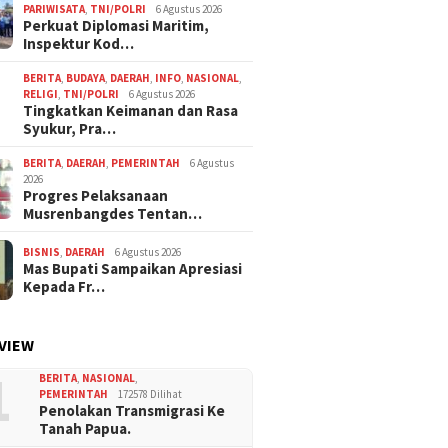
PARIWISATA
,
TNI/POLRI
6 Agustus 2026
Perkuat Diplomasi Maritim,
Inspektur Kod…
BERITA
,
BUDAYA
,
DAERAH
,
INFO
,
NASIONAL
,
RELIGI
,
TNI/POLRI
6 Agustus 2026
Tingkatkan Keimanan dan Rasa
Syukur, Pra…
BERITA
,
DAERAH
,
PEMERINTAH
6 Agustus
2026
Progres Pelaksanaan
Musrenbangdes Tentan…
BISNIS
,
DAERAH
6 Agustus 2026
Mas Bupati Sampaikan Apresiasi
Kepada Fr…
VIEW
1
BERITA
,
NASIONAL
,
PEMERINTAH
172578 Dilihat
Penolakan Transmigrasi Ke
Tanah Papua.