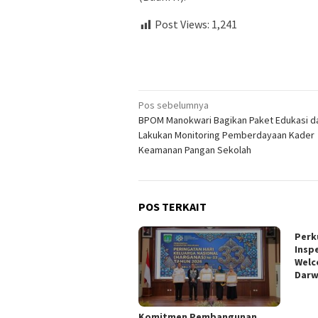
Post Views:
1,241
Navigasi
Pos sebelumnya
BPOM Manokwari Bagikan Paket Edukasi d
pos
Lakukan Monitoring Pemberdayaan Kader
Keamanan Pangan Sekolah
POS TERKAIT
Perk
Insp
Welc
Darw
Komitmen Pembangunan