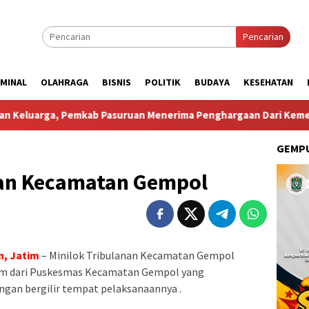
Pencarian
IMINAL
OLAHRAGA
BISNIS
POLITIK
BUDAYA
KESEHATAN
mkab Pasuruan Menerima Penghargaan Dari Kementerian Kepen
GEMPU
nan Kecamatan Gempol
n, Jatim
– Minilok Tribulanan Kecamatan Gempol
am dari Puskesmas Kecamatan Gempol yang
engan bergilir tempat pelaksanaannya .