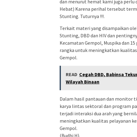
dan menurut hemat kami juga perlu 
Hebat) Karena perihal tersebut term
Stunting. Tuturnya !!!.
Terkait materi yang disampaikan ol
Stunting, DBD dan HIV dan pentingn
Kecamatan Gempol, Muspika dan 15 
rangka untuk meningkatkan kualitas
Gempol.
READ
Cegah DBD, Babinsa Teku
Wilayah Binaan
Dalam hasil pantauan dan monitor t
karya lintas sektoral dan program pa
terjadi interaksi dua arah yang bern
meningkatkan kualitas pelayanan ke
Gempol.
(Budhi H).