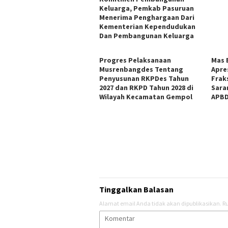
Keluarga, Pemkab Pasuruan
Menerima Penghargaan Dari
Kementerian Kependudukan
Dan Pembangunan Keluarga
Progres Pelaksanaan
Mas 
Musrenbangdes Tentang
Apre
Penyusunan RKPDes Tahun
Frak
2027 dan RKPD Tahun 2028 di
Sara
Wilayah Kecamatan Gempol
APBD
Tinggalkan Balasan
Alamat email Anda tidak akan dipublikasikan.
Ru