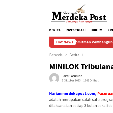
Loncat
ke
konten
BERITA
INVESTIGASI
HUKUM
KR
Komitmen Pembangunan Keluarga, Pe
Hot News
Beranda
Berita
MINILOK Tribula
Editor Pasuruan
5 Oktober 2023
1241 Dilihat
Harianmerdekapost.com,
Pasurua
adalah merupakan salah satu progr
dilaksanakan setiap 3 bulan sekali d