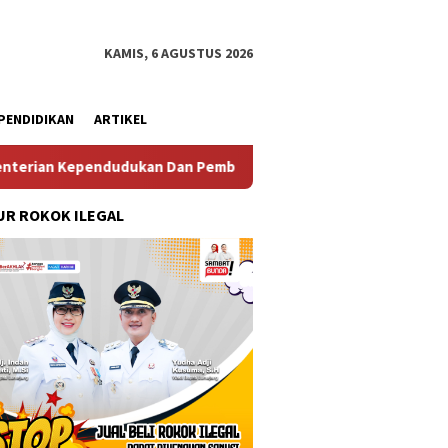
KAMIS, 6 AGUSTUS 2026
PENDIDIKAN
ARTIKEL
dudukan Dan Pembangunan Keluarga
Perkuat Diplomasi 
R ROKOK ILEGAL