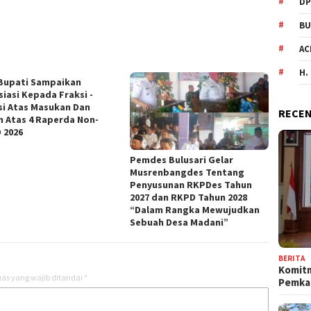
DP
BU
AC
H.
Bupati Sampaikan
siasi Kepada Fraksi -
si Atas Masukan Dan
RECEN
n Atas 4 Raperda Non-
 2026
Pemdes Bulusari Gelar
Musrenbangdes Tentang
Penyusunan RKPDes Tahun
2027 dan RKPD Tahun 2028
“Dalam Rangka Mewujudkan
Sebuah Desa Madani”
BERITA
Komit
as yang wajib ditandai
*
Pemka