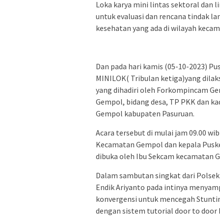
Loka karya mini lintas sektoral dan 
untuk evaluasi dan rencana tindak l
kesehatan yang ada di wilayah keca
Dan pada hari kamis (05-10-2023) 
MINILOK( Tribulan ketiga)yang dila
yang dihadiri oleh Forkompincam 
Gempol, bidang desa, TP PKK dan kad
Gempol kabupaten Pasuruan.
Acara tersebut di mulai jam 09.00 w
Kecamatan Gempol dan kepala Pusk
dibuka oleh Ibu Sekcam kecamatan 
Dalam sambutan singkat dari Polsek
Endik Ariyanto pada intinya menyamp
konvergensi untuk mencegah Stunting 
dengan sistem tutorial door to door