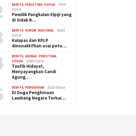
2
BERITA
,
PERISTIWA
,
SOSIAL
47937
Dilihat
Pemilik Pangkalan Elpiji yang
di Sidak B…
3
BERITA
,
HUKUM
,
NASIONAL
34243
Dilihat
Kalapas dan KPLP
dinonaktifkan usai petu…
4
BERITA
,
DAERAH
,
PERISTIWA
,
SOSIAL
21541 Dilihat
Taufik Hidayat,
Menyayangkan Candi
Agung…
5
BERITA
,
PENDIDIKAN
18210 Dilihat
Di Duga Penghinaan
Lambang Negara Terkai…