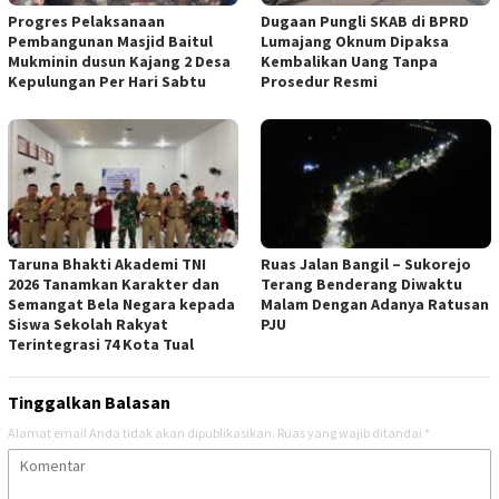
Progres Pelaksanaan
Dugaan Pungli SKAB di BPRD
Pembangunan Masjid Baitul
Lumajang Oknum Dipaksa
Mukminin dusun Kajang 2 Desa
Kembalikan Uang Tanpa
Kepulungan Per Hari Sabtu
Prosedur Resmi
Taruna Bhakti Akademi TNI
Ruas Jalan Bangil – Sukorejo
2026 Tanamkan Karakter dan
Terang Benderang Diwaktu
Semangat Bela Negara kepada
Malam Dengan Adanya Ratusan
Siswa Sekolah Rakyat
PJU
Terintegrasi 74 Kota Tual
Tinggalkan Balasan
Alamat email Anda tidak akan dipublikasikan.
Ruas yang wajib ditandai
*