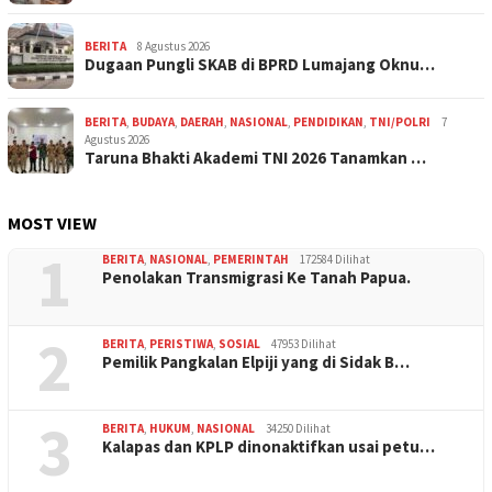
BERITA
8 Agustus 2026
Dugaan Pungli SKAB di BPRD Lumajang Oknu…
BERITA
,
BUDAYA
,
DAERAH
,
NASIONAL
,
PENDIDIKAN
,
TNI/POLRI
7
Agustus 2026
Taruna Bhakti Akademi TNI 2026 Tanamkan …
MOST VIEW
1
BERITA
,
NASIONAL
,
PEMERINTAH
172584 Dilihat
Penolakan Transmigrasi Ke Tanah Papua.
2
BERITA
,
PERISTIWA
,
SOSIAL
47953 Dilihat
Pemilik Pangkalan Elpiji yang di Sidak B…
3
BERITA
,
HUKUM
,
NASIONAL
34250 Dilihat
Kalapas dan KPLP dinonaktifkan usai petu…