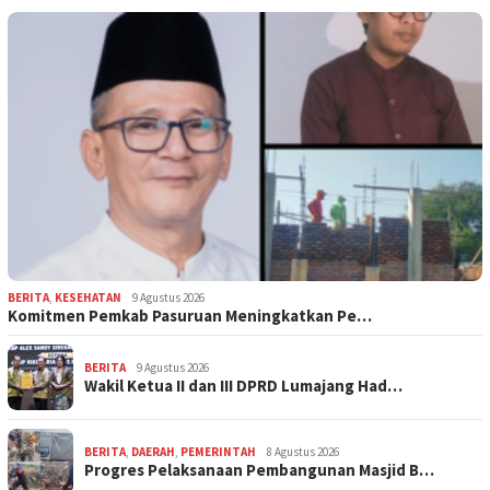
BERITA
,
KESEHATAN
9 Agustus 2026
Komitmen Pemkab Pasuruan Meningkatkan Pe…
BERITA
9 Agustus 2026
Wakil Ketua II dan III DPRD Lumajang Had…
BERITA
,
DAERAH
,
PEMERINTAH
8 Agustus 2026
Progres Pelaksanaan Pembangunan Masjid B…