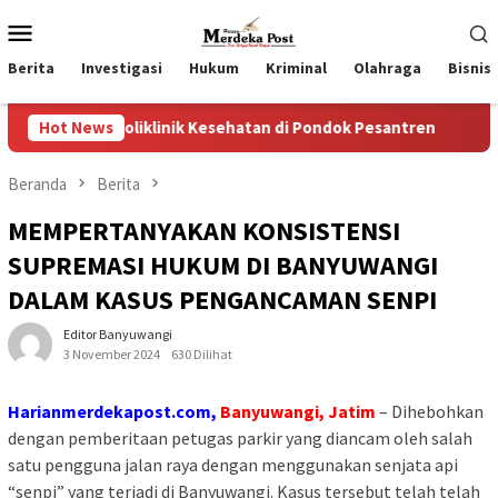
Loncat
Menu
ke
Mobile
konten
Berita
Investigasi
Hukum
Kriminal
Olahraga
Bisnis
iklinik Kesehatan di Pondok Pesantren
Hot News
Wakil Ketua II 
Beranda
Berita
MEMPERTANYAKAN KONSISTENSI
SUPREMASI HUKUM DI BANYUWANGI
DALAM KASUS PENGANCAMAN SENPI
Editor Banyuwangi
3 November 2024
630 Dilihat
Harianmerdekapost.com,
Banyuwangi, Jatim
– Dihebohkan
dengan pemberitaan petugas parkir yang diancam oleh salah
satu pengguna jalan raya dengan menggunakan senjata api
“senpi” yang terjadi di Banyuwangi. Kasus tersebut telah telah