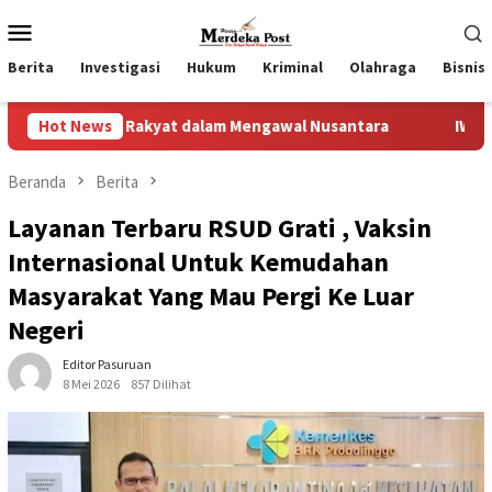
Loncat
Menu
ke
Mobile
konten
Berita
Investigasi
Hukum
Kriminal
Olahraga
Bisnis
Rakyat dalam Mengawal Nusantara
Hot News
IWL Bersurat Ke DPRD
Beranda
Berita
Layanan Terbaru RSUD Grati , Vaksin
Internasional Untuk Kemudahan
Masyarakat Yang Mau Pergi Ke Luar
Negeri
Editor Pasuruan
8 Mei 2026
857 Dilihat