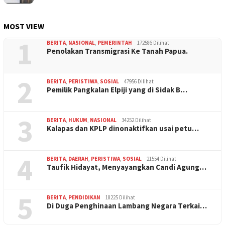
MOST VIEW
1
BERITA
,
NASIONAL
,
PEMERINTAH
172586 Dilihat
Penolakan Transmigrasi Ke Tanah Papua.
2
BERITA
,
PERISTIWA
,
SOSIAL
47956 Dilihat
Pemilik Pangkalan Elpiji yang di Sidak B…
3
BERITA
,
HUKUM
,
NASIONAL
34252 Dilihat
Kalapas dan KPLP dinonaktifkan usai petu…
4
BERITA
,
DAERAH
,
PERISTIWA
,
SOSIAL
21554 Dilihat
Taufik Hidayat, Menyayangkan Candi Agung…
5
BERITA
,
PENDIDIKAN
18225 Dilihat
Di Duga Penghinaan Lambang Negara Terkai…