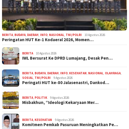
BERITA
,
BUDAYA
,
DAERAH
,
INFO
,
NASIONAL
,
TNI/POLRI
10 Agustus 2026
Peringatan HUT Ke-1 Kodaeral 2026, Momen…
BERITA
10 Agustus 2026
IWL Bersurat Ke DPRD Lumajang, Desak Pen…
BERITA
,
BUDAYA
,
DAERAH
,
INFO
,
KESEHATAN
,
NASIONAL
,
OLAHRAGA
,
SOSIAL
,
TNI/POLRI
9 Agustus 2026
Peringati HUT ke-80 Jalasenastri, Dankod…
BERITA
,
POLITIK
9 Agustus 2026
Misbakhun, “Ideologi Kekaryaan Mer…
BERITA
,
KESEHATAN
9 Agustus 2026
Komitmen Pemkab Pasuruan Meningkatkan Pe…