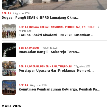
BERITA
8 Agustus 2026
Dugaan Pungli SKAB di BPRD Lumajang Oknu…
BERITA
,
BUDAYA
,
DAERAH
,
NASIONAL
,
PENDIDIKAN
,
TNI/POLRI
7
Agustus 2026
Taruna Bhakti Akademi TNI 2026 Tanamkan …
BERITA
,
DAERAH
7 Agustus 2026
Ruas Jalan Bangil – Sukorejo Teran…
BERITA
,
DAERAH
,
PEMERINTAH
,
TNI/POLRI
7 Agustus 2026
Persiapan Upacara Hari Proklamasi Kemerd…
BERITA
6 Agustus 2026
Komitmen Pembangunan Keluarga, Pemkab Pa…
MOST VIEW