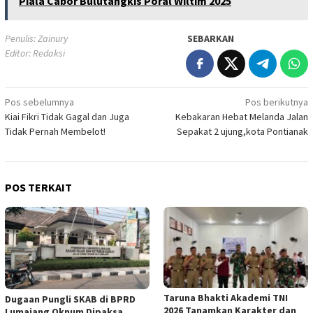
Piala Cabor Bulutangkis Poral Wiltim 2025
Penulis: Zainury
SEBARKAN
Editor: Redaksi
Navigasi
Pos sebelumnya
Pos berikutnya
Kiai Fikri Tidak Gagal dan Juga
Kebakaran Hebat Melanda Jalan
pos
Tidak Pernah Membelot!
Sepakat 2 ujung,kota Pontianak
POS TERKAIT
Taruna Bhakti Akademi TNI
Dugaan Pungli SKAB di BPRD
2026 Tanamkan Karakter dan
Lumajang Oknum Dipaksa