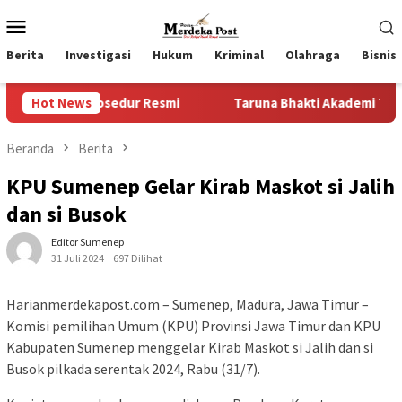
Loncat
Menu
ke
Mobile
konten
Berita
Investigasi
Hukum
Kriminal
Olahraga
Bisnis
pa Prosedur Resmi
Hot News
Taruna Bhakti Akademi TNI 2026 Tanam
Beranda
Berita
KPU Sumenep Gelar Kirab Maskot si Jalih
dan si Busok
Editor Sumenep
31 Juli 2024
697 Dilihat
Harianmerdekapost.com – Sumenep, Madura, Jawa Timur –
Komisi pemilihan Umum (KPU) Provinsi Jawa Timur dan KPU
Kabupaten Sumenep menggelar Kirab Maskot si Jalih dan si
Busok pilkada serentak 2024, Rabu (31/7).