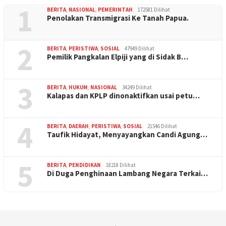
1
BERITA
,
NASIONAL
,
PEMERINTAH
172581 Dilihat
Penolakan Transmigrasi Ke Tanah Papua.
2
BERITA
,
PERISTIWA
,
SOSIAL
47949 Dilihat
Pemilik Pangkalan Elpiji yang di Sidak B…
3
BERITA
,
HUKUM
,
NASIONAL
34249 Dilihat
Kalapas dan KPLP dinonaktifkan usai petu…
4
BERITA
,
DAERAH
,
PERISTIWA
,
SOSIAL
21546 Dilihat
Taufik Hidayat, Menyayangkan Candi Agung…
5
BERITA
,
PENDIDIKAN
18218 Dilihat
Di Duga Penghinaan Lambang Negara Terkai…