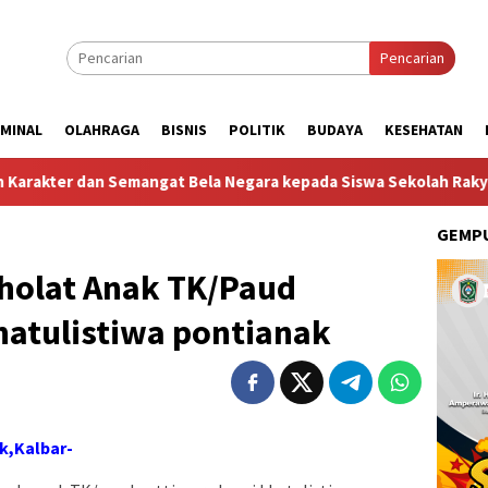
Pencarian
IMINAL
OLAHRAGA
BISNIS
POLITIK
BUDAYA
KESEHATAN
mangat Bela Negara kepada Siswa Sekolah Rakyat Terintegrasi 7
GEMPU
sholat Anak TK/Paud
hatulistiwa pontianak
k,Kalbar-