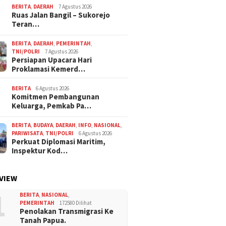
BERITA
,
DAERAH
7 Agustus 2026
Ruas Jalan Bangil – Sukorejo
Teran…
BERITA
,
DAERAH
,
PEMERINTAH
,
TNI/POLRI
7 Agustus 2026
Persiapan Upacara Hari
Proklamasi Kemerd…
BERITA
6 Agustus 2026
Komitmen Pembangunan
Keluarga, Pemkab Pa…
BERITA
,
BUDAYA
,
DAERAH
,
INFO
,
NASIONAL
,
PARIWISATA
,
TNI/POLRI
6 Agustus 2026
Perkuat Diplomasi Maritim,
Inspektur Kod…
VIEW
1
BERITA
,
NASIONAL
,
PEMERINTAH
172580 Dilihat
Penolakan Transmigrasi Ke
Tanah Papua.