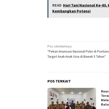
READ
Hari Tani Nasional Ke-63,
Kembangkan Potensi
Navigasi
Pos sebelumnya
*Pekan Imunisasi Nasional Polio di Pontian
pos
Target Anak-Anak Usia di Bawah 5 Tahun*
POS TERKAIT
Ruas
Tera
Mala
Ratu