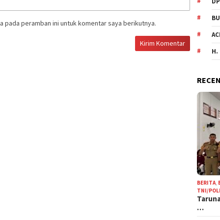
DP
BU
a pada peramban ini untuk komentar saya berikutnya.
AC
H.
RECEN
BERITA
,
TNI/POL
Taruna
…