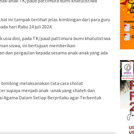
anak-anak TK/paud pattimura bumi khatulistiwa
hal ini tampak terlihat jelas bimbingan dari para guru
da hari Rabu 24 juli 2024.
 usia dini, pada TK/paud pattimura bumi khatulistiwa
aman siswa, ini bertujuan memberikan
an dan pergaulan kepada sesama anak-anak yang ada
i bimbing melaksanakan tata cara sholat
r supaya menjadi anak -anak yang shaleh dan
ai Agama Dalam Setiap Berprilaku agar Terbentuk