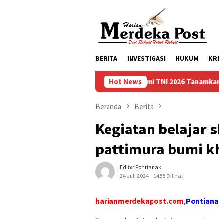
Loncat
ke
konten
BERITA
INVESTIGASI
HUKUM
KR
Taruna Bhakti Akademi TNI 2026 Tanamkan Karakter dan Se
Hot News
Beranda
Berita
Kegiatan belajar 
pattimura bumi k
Editor Pontianak
24 Juli 2024
1458 Dilihat
harianmerdekapost.com
,
Pontiana