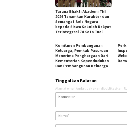
Taruna Bhakti Akademi TNI
2026 Tanamkan Karakter dan
Semangat Bela Negara
kepada Siswa Sekolah Rakyat
Terintegrasi 74 Kota Tual
Komitmen Pembangunan
Perk
Keluarga, Pemkab Pasuruan
Insp
Menerima Penghargaan Dari
Welc
Kementerian Kependudukan
Darw
Dan Pembangunan Keluarga
Tinggalkan Balasan
Alamat email Anda tidak akan dipublikasikan.
Ru