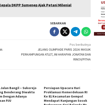
 Kepala DKPP Sumenep Ajak Petani Milenial
SEBARKAN
Pos berikutnya
ak:
JELANG OLIMPIADE PARIS 2024: MASUK
PERKAMPUNGAN ATLET, INI HARAPAN JONATAN DAN
RINOV/PITHA
 Jalan Bangil – Sukorejo
Persiapan Upacara Hari
ng Benderang Diwaktu
Proklamasi Kemerdekaan RI
m Dengan Adanya
Ke 81 Kecamatan Gempol
san PJU
Mendapat Kunjungan Sosok
Budayawan dari Belanda Mr.