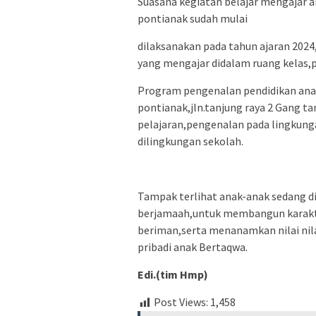
Suasana kegiatan belajar mengajar 
pontianak sudah mulai
dilaksanakan pada tahun ajaran 2024,
yang mengajar didalam ruang kelas,pa
Program pengenalan pendidikan anak
pontianak,jln.tanjung raya 2 Gang t
pelajaran,pengenalan pada lingkung
dilingkungan sekolah.
Tampak terlihat anak-anak sedang d
berjamaah,untuk membangun karakte
beriman,serta menanamkan nilai nil
pribadi anak Bertaqwa.
Edi.(tim Hmp)
Post Views:
1,458