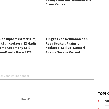
Crues Collen
uat Diplomasi Maritim,
Tingkatkan Keimanan dan
ektur Kodaeral IX Hadiri
Rasa Syukur, Prajurit
ome Ceremony Sail
Kodaeral IX Ikuti Kauseri
in–Banda Race 2026
Agama Secara Virtual
as yang wajib ditandai
*
TOPIK
SU