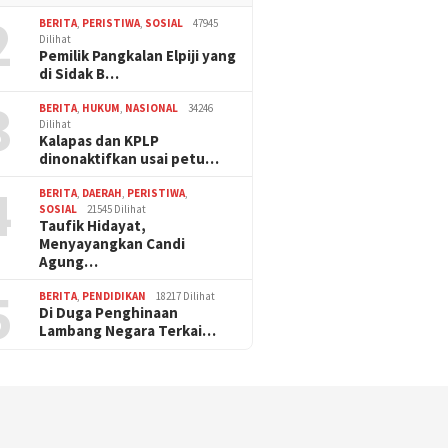
2
BERITA
,
PERISTIWA
,
SOSIAL
47945
Dilihat
Pemilik Pangkalan Elpiji yang
di Sidak B…
3
BERITA
,
HUKUM
,
NASIONAL
34246
Dilihat
Kalapas dan KPLP
dinonaktifkan usai petu…
4
BERITA
,
DAERAH
,
PERISTIWA
,
SOSIAL
21545 Dilihat
Taufik Hidayat,
Menyayangkan Candi
Agung…
5
BERITA
,
PENDIDIKAN
18217 Dilihat
Di Duga Penghinaan
Lambang Negara Terkai…