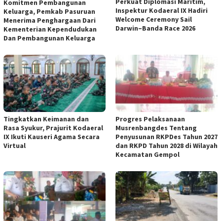
Perkuat Diplomasi Maritim,
Komitmen Pembangunan
Inspektur Kodaeral IX Hadiri
Keluarga, Pemkab Pasuruan
Welcome Ceremony Sail
Menerima Penghargaan Dari
Darwin–Banda Race 2026
Kementerian Kependudukan
Dan Pembangunan Keluarga
Tingkatkan Keimanan dan
Progres Pelaksanaan
Rasa Syukur, Prajurit Kodaeral
Musrenbangdes Tentang
IX Ikuti Kauseri Agama Secara
Penyusunan RKPDes Tahun 2027
Virtual
dan RKPD Tahun 2028 di Wilayah
Kecamatan Gempol