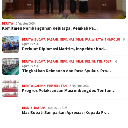
BERITA
6 Agustus 2026
Komitmen Pembangunan Keluarga, Pemkab Pa…
BERITA
,
BUDAYA
,
DAERAH
,
INFO
,
NASIONAL
,
PARIWISATA
,
TNI/POLRI
6
Agustus 2026
Perkuat Diplomasi Maritim, Inspektur Kod…
BERITA
,
BUDAYA
,
DAERAH
,
INFO
,
NASIONAL
,
RELIGI
,
TNI/POLRI
6
Agustus 2026
Tingkatkan Keimanan dan Rasa Syukur, Pra…
BERITA
,
DAERAH
,
PEMERINTAH
6 Agustus 2026
Progres Pelaksanaan Musrenbangdes Tentan…
BISNIS
,
DAERAH
6 Agustus 2026
Mas Bupati Sampaikan Apresiasi Kepada Fr…