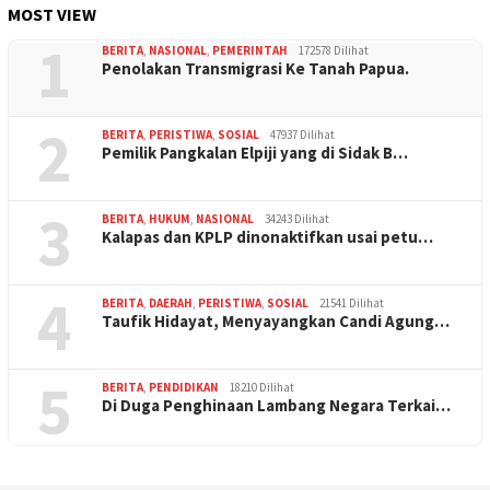
MOST VIEW
1
BERITA
,
NASIONAL
,
PEMERINTAH
172578 Dilihat
Penolakan Transmigrasi Ke Tanah Papua.
2
BERITA
,
PERISTIWA
,
SOSIAL
47937 Dilihat
Pemilik Pangkalan Elpiji yang di Sidak B…
3
BERITA
,
HUKUM
,
NASIONAL
34243 Dilihat
Kalapas dan KPLP dinonaktifkan usai petu…
4
BERITA
,
DAERAH
,
PERISTIWA
,
SOSIAL
21541 Dilihat
Taufik Hidayat, Menyayangkan Candi Agung…
5
BERITA
,
PENDIDIKAN
18210 Dilihat
Di Duga Penghinaan Lambang Negara Terkai…