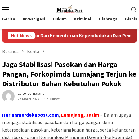
Loncat
Menu
ke
Mobile
konten
Berita
Investigasi
Hukum
Kriminal
Olahraga
Bisnis
argaan Dari Kementerian Kependudukan Dan Pembangunan Kel
Hot News
Beranda
Berita
Jaga Stabilisasi Pasokan dan Harga
Pangan, Forkopimda Lumajang Terjun ke
Distributor Bahan Kebutuhan Pokok
Editor Lumajang
27 Maret 2024
692 Dilihat
Harianmerdekapost.com
,
Lumajang, Jatim
– Dalam upaya
menjaga stabilisasi pasokan dan harga pangan demi
ketersediaan pasokan, keterjangkauan harga, serta kelancaran
distribusi, Forum Komunikasi Pimpinan Daerah (Forkopimda)