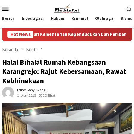
Loncat
Menu
ke
Mobile
konten
Berita
Investigasi
Hukum
Kriminal
Olahraga
Bisnis
ri Kementerian Kependudukan Dan Pembangunan Keluarga
Hot News
Beranda
Berita
Halal Bihalal Rumah Kebangsaan
Karangrejo: Rajut Kebersamaan, Rawat
Kebhinekaan
Editor Banyuwangi
14 April 2025
500 Dilihat