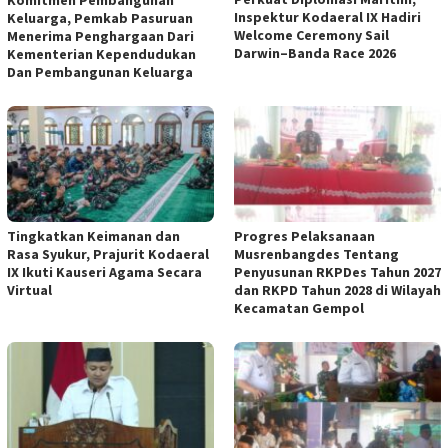
Komitmen Pembangunan
Inspektur Kodaeral IX Hadiri
Keluarga, Pemkab Pasuruan
Welcome Ceremony Sail
Menerima Penghargaan Dari
Darwin–Banda Race 2026
Kementerian Kependudukan
Dan Pembangunan Keluarga
Tingkatkan Keimanan dan
Progres Pelaksanaan
Rasa Syukur, Prajurit Kodaeral
Musrenbangdes Tentang
IX Ikuti Kauseri Agama Secara
Penyusunan RKPDes Tahun 2027
Virtual
dan RKPD Tahun 2028 di Wilayah
Kecamatan Gempol