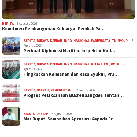
BERITA
6 Agustus 2026
Komitmen Pembangunan Keluarga, Pemkab Pa…
BERITA
,
BUDAYA
,
DAERAH
,
INFO
,
NASIONAL
,
PARIWISATA
,
TNI/POLRI
6
Agustus 2026
Perkuat Diplomasi Maritim, Inspektur Kod…
BERITA
,
BUDAYA
,
DAERAH
,
INFO
,
NASIONAL
,
RELIGI
,
TNI/POLRI
6
Agustus 2026
Tingkatkan Keimanan dan Rasa Syukur, Pra…
BERITA
,
DAERAH
,
PEMERINTAH
6 Agustus 2026
Progres Pelaksanaan Musrenbangdes Tentan…
BISNIS
,
DAERAH
6 Agustus 2026
Mas Bupati Sampaikan Apresiasi Kepada Fr…