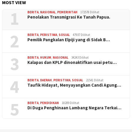
MOST VIEW
1
BERITA
,
NASIONAL
,
PEMERINTAH
172578 Dilihat
Penolakan Transmigrasi Ke Tanah Papua.
2
BERITA
,
PERISTIWA
,
SOSIAL
47937 Dilihat
Pemilik Pangkalan Elpiji yang di Sidak B…
3
BERITA
,
HUKUM
,
NASIONAL
34243 Dilihat
Kalapas dan KPLP dinonaktifkan usai petu…
4
BERITA
,
DAERAH
,
PERISTIWA
,
SOSIAL
21541 Dilihat
Taufik Hidayat, Menyayangkan Candi Agung…
5
BERITA
,
PENDIDIKAN
18209 Dilihat
Di Duga Penghinaan Lambang Negara Terkai…