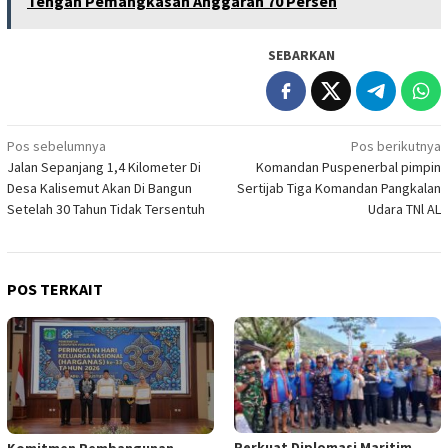
Tengah Pemangkasan Anggaran 70 Persen
SEBARKAN
Navigasi
Pos sebelumnya
Pos berikutnya
Jalan Sepanjang 1,4 Kilometer Di
Komandan Puspenerbal pimpin
pos
Desa Kalisemut Akan Di Bangun
Sertijab Tiga Komandan Pangkalan
Setelah 30 Tahun Tidak Tersentuh
Udara TNl AL
POS TERKAIT
Perkuat Diplomasi Maritim,