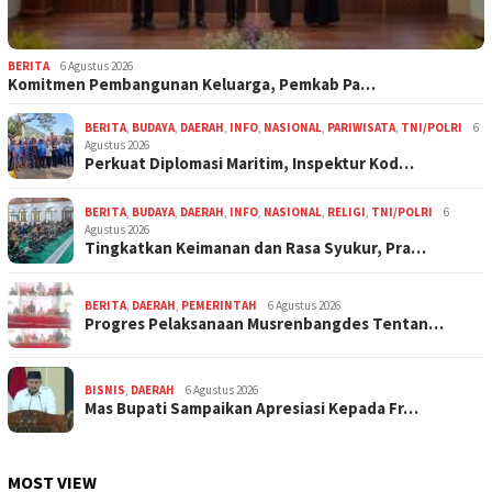
BERITA
6 Agustus 2026
Komitmen Pembangunan Keluarga, Pemkab Pa…
BERITA
,
BUDAYA
,
DAERAH
,
INFO
,
NASIONAL
,
PARIWISATA
,
TNI/POLRI
6
Agustus 2026
Perkuat Diplomasi Maritim, Inspektur Kod…
BERITA
,
BUDAYA
,
DAERAH
,
INFO
,
NASIONAL
,
RELIGI
,
TNI/POLRI
6
Agustus 2026
Tingkatkan Keimanan dan Rasa Syukur, Pra…
BERITA
,
DAERAH
,
PEMERINTAH
6 Agustus 2026
Progres Pelaksanaan Musrenbangdes Tentan…
BISNIS
,
DAERAH
6 Agustus 2026
Mas Bupati Sampaikan Apresiasi Kepada Fr…
MOST VIEW