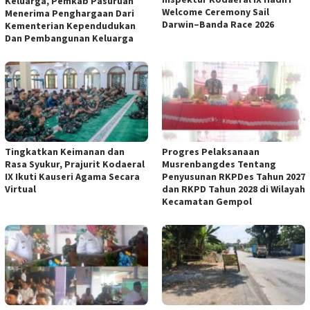
Keluarga, Pemkab Pasuruan
Welcome Ceremony Sail
Menerima Penghargaan Dari
Darwin–Banda Race 2026
Kementerian Kependudukan
Dan Pembangunan Keluarga
Tingkatkan Keimanan dan
Progres Pelaksanaan
Rasa Syukur, Prajurit Kodaeral
Musrenbangdes Tentang
IX Ikuti Kauseri Agama Secara
Penyusunan RKPDes Tahun 2027
Virtual
dan RKPD Tahun 2028 di Wilayah
Kecamatan Gempol