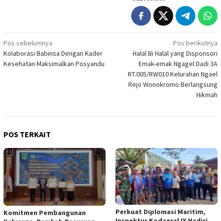
Navigasi
Pos sebelumnya
Pos berikutnya
Kolaborasi Babinsa Dengan Kader
Halal Bi Halal yang Disponsori
pos
Kesehatan Maksimalkan Posyandu
Emak-emak Ngagel Dadi 3A
RT.005/RW010 Kelurahan Ngael
Rejo Wonokromo Berlangsung
Hikmah
POS TERKAIT
Perkuat Diplomasi Maritim,
Komitmen Pembangunan
Inspektur Kodaeral IX Hadiri