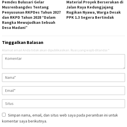
Pemdes Bulusari Gelar
Material Proyek Berserakan di
Musrenbangdes Tentang
Jalan Raya Kedungjajang
Penyusunan RKPDes Tahun 2027
Rugikan Nyawa, Warga Desak
dan RKPD Tahun 2028 “Dalam
PPK 1.3 Segera Bertindak
Rangka Mewujudkan Sebuah
Desa Madani”
Tinggalkan Balasan
Alamat email Anda tidak akan dipublikasikan.
Ruas yang wajib ditandai
*
Simpan nama, email, dan situs web saya pada peramban ini untuk
komentar saya berikutnya.