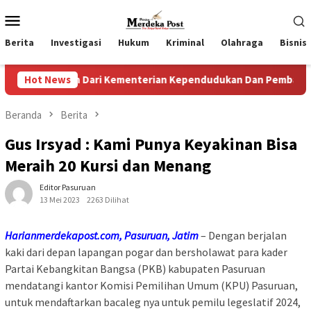
Loncat
Menu
ke
Mobile
konten
Berita
Investigasi
Hukum
Kriminal
Olahraga
Bisnis
 Dari Kementerian Kependudukan Dan Pembangunan Keluarga
Hot News
Beranda
Berita
Gus Irsyad : Kami Punya Keyakinan Bisa
Meraih 20 Kursi dan Menang
Editor Pasuruan
13 Mei 2023
2263 Dilihat
Harianmerdekapost.com, Pasuruan, Jatim
– Dengan berjalan
kaki dari depan lapangan pogar dan bersholawat para kader
Partai Kebangkitan Bangsa (PKB) kabupaten Pasuruan
mendatangi kantor Komisi Pemilihan Umum (KPU) Pasuruan,
untuk mendaftarkan bacaleg nya untuk pemilu legeslatif 2024,