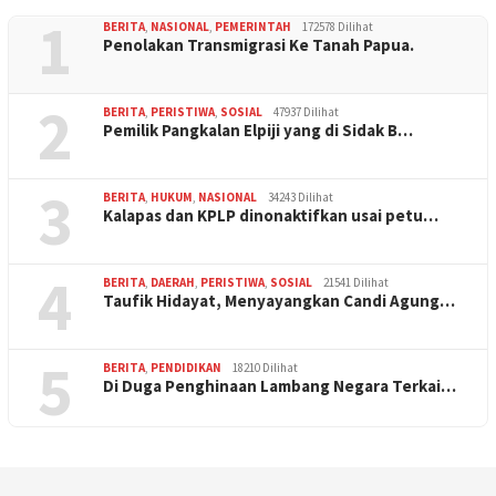
1
BERITA
,
NASIONAL
,
PEMERINTAH
172578 Dilihat
Penolakan Transmigrasi Ke Tanah Papua.
2
BERITA
,
PERISTIWA
,
SOSIAL
47937 Dilihat
Pemilik Pangkalan Elpiji yang di Sidak B…
3
BERITA
,
HUKUM
,
NASIONAL
34243 Dilihat
Kalapas dan KPLP dinonaktifkan usai petu…
4
BERITA
,
DAERAH
,
PERISTIWA
,
SOSIAL
21541 Dilihat
Taufik Hidayat, Menyayangkan Candi Agung…
5
BERITA
,
PENDIDIKAN
18210 Dilihat
Di Duga Penghinaan Lambang Negara Terkai…