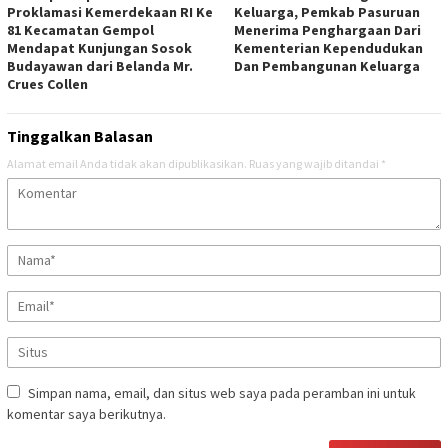
Proklamasi Kemerdekaan RI Ke
Keluarga, Pemkab Pasuruan
81 Kecamatan Gempol
Menerima Penghargaan Dari
Mendapat Kunjungan Sosok
Kementerian Kependudukan
Budayawan dari Belanda Mr.
Dan Pembangunan Keluarga
Crues Collen
Tinggalkan Balasan
Alamat email Anda tidak akan dipublikasikan.
Ruas yang wajib ditandai
*
Simpan nama, email, dan situs web saya pada peramban ini untuk
komentar saya berikutnya.