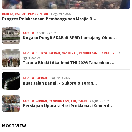
BERITA
,
DAERAH
,
PEMERINTAH
8 Agustus 2026
Progres Pelaksanaan Pembangunan Masjid B…
BERITA
8 Agustus 2026
Dugaan Pungli SKAB di BPRD Lumajang Oknu…
BERITA
,
BUDAYA
,
DAERAH
,
NASIONAL
,
PENDIDIKAN
,
TNI/POLRI
7
Agustus 2026
Taruna Bhakti Akademi TNI 2026 Tanamkan …
BERITA
,
DAERAH
7 Agustus 2026
Ruas Jalan Bangil – Sukorejo Teran…
BERITA
,
DAERAH
,
PEMERINTAH
,
TNI/POLRI
7 Agustus 2026
Persiapan Upacara Hari Proklamasi Kemerd…
MOST VIEW