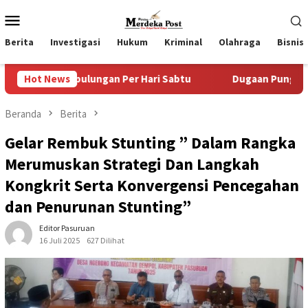
Loncat
Menu
ke
Mobile
konten
Berita
Investigasi
Hukum
Kriminal
Olahraga
Bisnis
ngan Per Hari Sabtu
Hot News
Dugaan Pungli SKAB di BPRD Lumaj
Beranda
Berita
Gelar Rembuk Stunting ” Dalam Rangka
Merumuskan Strategi Dan Langkah
Kongkrit Serta Konvergensi Pencegahan
dan Penurunan Stunting”
Editor Pasuruan
16 Juli 2025
627 Dilihat