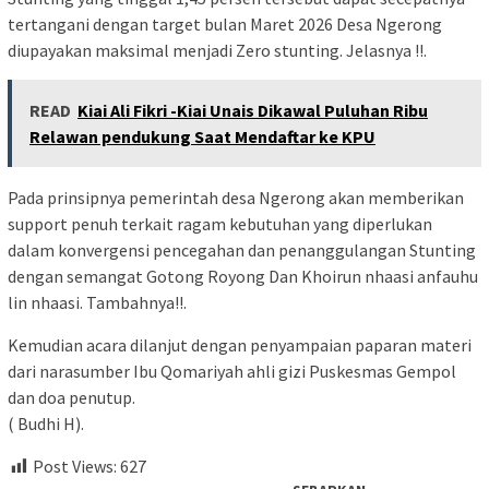
tertangani dengan target bulan Maret 2026 Desa Ngerong
diupayakan maksimal menjadi Zero stunting. Jelasnya !!.
READ
Kiai Ali Fikri -Kiai Unais Dikawal Puluhan Ribu
Relawan pendukung Saat Mendaftar ke KPU
Pada prinsipnya pemerintah desa Ngerong akan memberikan
support penuh terkait ragam kebutuhan yang diperlukan
dalam konvergensi pencegahan dan penanggulangan Stunting
dengan semangat Gotong Royong Dan Khoirun nhaasi anfauhu
lin nhaasi. Tambahnya!!.
Kemudian acara dilanjut dengan penyampaian paparan materi
dari narasumber Ibu Qomariyah ahli gizi Puskesmas Gempol
dan doa penutup.
( Budhi H).
Post Views:
627