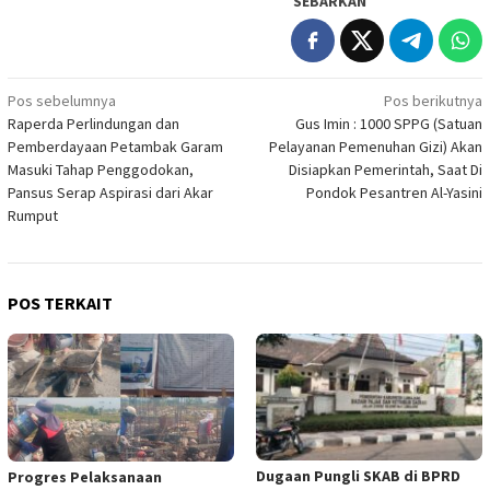
SEBARKAN
Navigasi
Pos sebelumnya
Pos berikutnya
Raperda Perlindungan dan
Gus Imin : 1000 SPPG (Satuan
pos
Pemberdayaan Petambak Garam
Pelayanan Pemenuhan Gizi) Akan
Masuki Tahap Penggodokan,
Disiapkan Pemerintah, Saat Di
Pansus Serap Aspirasi dari Akar
Pondok Pesantren Al-Yasini
Rumput
POS TERKAIT
Dugaan Pungli SKAB di BPRD
Progres Pelaksanaan