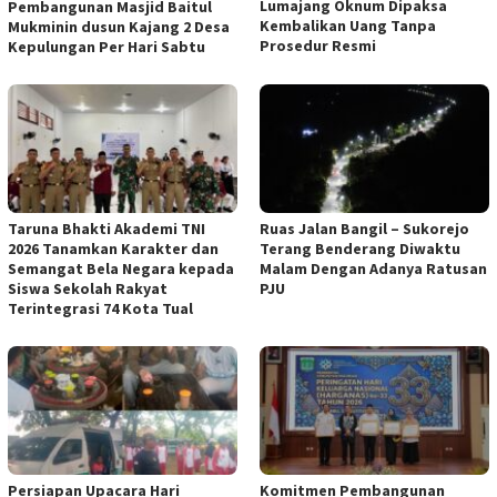
Lumajang Oknum Dipaksa
Pembangunan Masjid Baitul
Kembalikan Uang Tanpa
Mukminin dusun Kajang 2 Desa
Prosedur Resmi
Kepulungan Per Hari Sabtu
Taruna Bhakti Akademi TNI
Ruas Jalan Bangil – Sukorejo
2026 Tanamkan Karakter dan
Terang Benderang Diwaktu
Semangat Bela Negara kepada
Malam Dengan Adanya Ratusan
Siswa Sekolah Rakyat
PJU
Terintegrasi 74 Kota Tual
Persiapan Upacara Hari
Komitmen Pembangunan