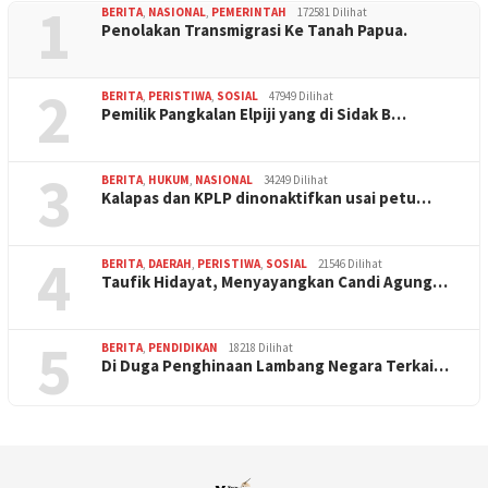
1
BERITA
,
NASIONAL
,
PEMERINTAH
172581 Dilihat
Penolakan Transmigrasi Ke Tanah Papua.
2
BERITA
,
PERISTIWA
,
SOSIAL
47949 Dilihat
Pemilik Pangkalan Elpiji yang di Sidak B…
3
BERITA
,
HUKUM
,
NASIONAL
34249 Dilihat
Kalapas dan KPLP dinonaktifkan usai petu…
4
BERITA
,
DAERAH
,
PERISTIWA
,
SOSIAL
21546 Dilihat
Taufik Hidayat, Menyayangkan Candi Agung…
5
BERITA
,
PENDIDIKAN
18218 Dilihat
Di Duga Penghinaan Lambang Negara Terkai…