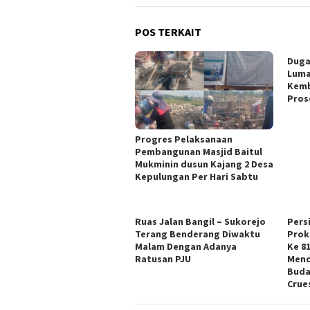
POS TERKAIT
Duga
Luma
Kemb
Pros
Progres Pelaksanaan
Pembangunan Masjid Baitul
Mukminin dusun Kajang 2 Desa
Kepulungan Per Hari Sabtu
Ruas Jalan Bangil – Sukorejo
Pers
Terang Benderang Diwaktu
Prok
Malam Dengan Adanya
Ke 8
Ratusan PJU
Mend
Buda
Crue