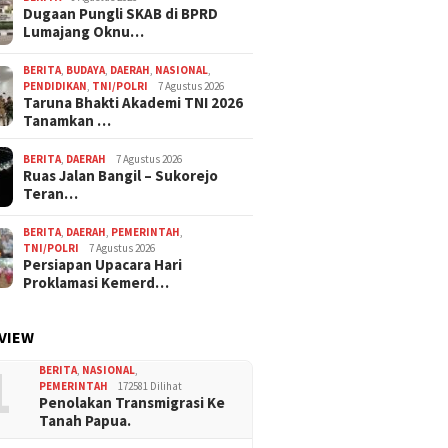
Dugaan Pungli SKAB di BPRD
Lumajang Oknu…
BERITA
,
BUDAYA
,
DAERAH
,
NASIONAL
,
PENDIDIKAN
,
TNI/POLRI
7 Agustus 2026
Taruna Bhakti Akademi TNI 2026
Tanamkan …
BERITA
,
DAERAH
7 Agustus 2026
Ruas Jalan Bangil – Sukorejo
Teran…
BERITA
,
DAERAH
,
PEMERINTAH
,
TNI/POLRI
7 Agustus 2026
Persiapan Upacara Hari
Proklamasi Kemerd…
VIEW
1
BERITA
,
NASIONAL
,
PEMERINTAH
172581 Dilihat
Penolakan Transmigrasi Ke
Tanah Papua.