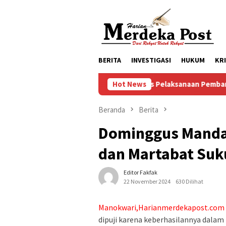
Loncat
ke
konten
BERITA
INVESTIGASI
HUKUM
KR
Progres Pelaksanaan Pembangunan Masjid Ba
Hot News
Beranda
Berita
Dominggus Manda
dan Martabat Suku
Editor Fakfak
22 November 2024
630 Dilihat
Manokwari,Harianmerdekapost.com
dipuji karena keberhasilannya dalam