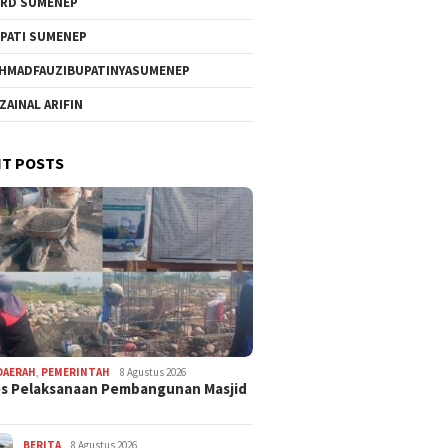
RD SUMENEP
PATI SUMENEP
HMADFAUZIBUPATINYASUMENEP
 ZAINAL ARIFIN
T POSTS
DAERAH
,
PEMERINTAH
8 Agustus 2026
s Pelaksanaan Pembangunan Masjid
BERITA
8 Agustus 2026