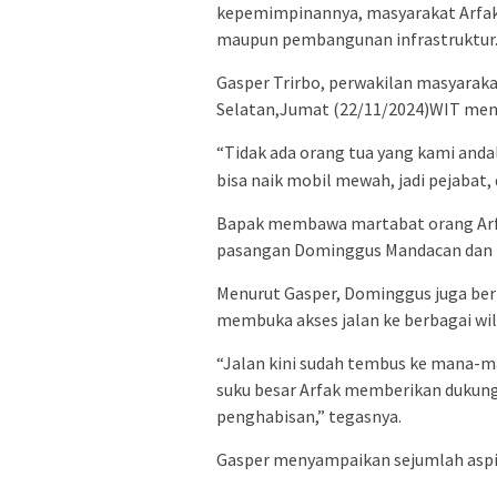
kepemimpinannya, masyarakat Arfak 
maupun pembangunan infrastruktur
Gasper Trirbo, perwakilan masyarak
Selatan,Jumat (22/11/2024)WIT me
“Tidak ada orang tua yang kami and
bisa naik mobil mewah, jadi pejabat,
Bapak membawa martabat orang Arfa
pasangan Dominggus Mandacan dan
Menurut Gasper, Dominggus juga be
membuka akses jalan ke berbagai wil
“Jalan kini sudah tembus ke mana-ma
suku besar Arfak memberikan dukunga
penghabisan,” tegasnya.
Gasper menyampaikan sejumlah aspi