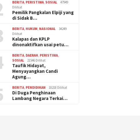
2
BERITA
,
PERISTIWA
,
SOSIAL
47949
Dilihat
Pemilik Pangkalan Elpiji yang
di Sidak B…
3
BERITA
,
HUKUM
,
NASIONAL
34249
Dilihat
Kalapas dan KPLP
dinonaktifkan usai petu…
4
BERITA
,
DAERAH
,
PERISTIWA
,
SOSIAL
21546 Dilihat
Taufik Hidayat,
Menyayangkan Candi
Agung…
5
BERITA
,
PENDIDIKAN
18218 Dilihat
Di Duga Penghinaan
Lambang Negara Terkai…