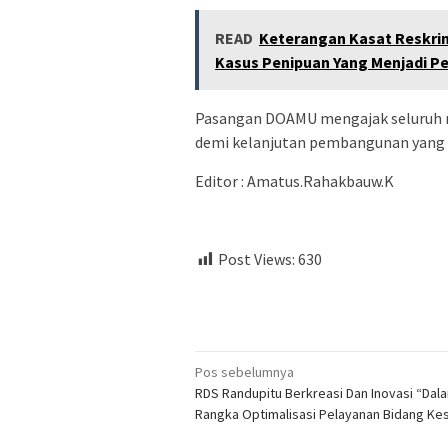
READ
Keterangan Kasat Reskri
Kasus Penipuan Yang Menjadi P
Pasangan DOAMU mengajak seluruh 
demi kelanjutan pembangunan yang le
Editor : Amatus.Rahakbauw.K
Post Views:
630
Navigasi
Pos sebelumnya
RDS Randupitu Berkreasi Dan Inovasi “Dal
pos
Rangka Optimalisasi Pelayanan Bidang Ke