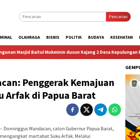
Pencarian
IMINAL
OLAHRAGA
BISNIS
POLITIK
BUDAYA
KESEHATAN
itul Mukminin dusun Kajang 2 Desa Kepulungan Per Hari Sabtu
GEMPU
can: Penggerak Kemajuan
 Arfak di Papua Barat
– Dominggus Mandacan, calon Gubernur Papua Barat,
 mengangkat martabat Suku Arfak. Melalui