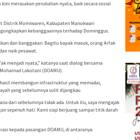
kini merasakan perubahan nyata, baik secara sosial
.
at Distrik Momiwaren, Kabupaten Manokwari
ngungkapkan kebanggaannya terhadap Dominggus.
alkan dan banggakan. Begitu bapak masuk, orang Arfak
 dan naik pesawat.
k menjadi nyata,” katanya saat dialog bersama
 Mohamad Lakotani (DOAMU).
rhasil membangun infrastruktur yang memadai,
ayah yang sebelumnya sulit dijangkau.
na dari sebelumnya tidak ada. Untuk itu, saya mengajak
n sepenuh hati. Kami siap berjuang sampai titik darah
rasi kepada pasangan DOAMU, di antaranya: