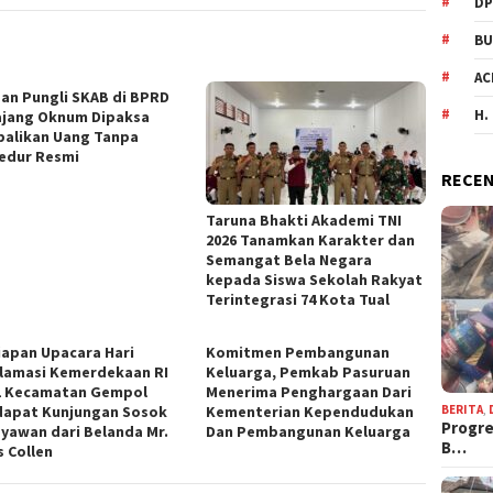
DP
BU
AC
an Pungli SKAB di BPRD
H.
jang Oknum Dipaksa
alikan Uang Tanpa
edur Resmi
RECEN
Taruna Bhakti Akademi TNI
2026 Tanamkan Karakter dan
Semangat Bela Negara
kepada Siswa Sekolah Rakyat
Terintegrasi 74 Kota Tual
iapan Upacara Hari
Komitmen Pembangunan
lamasi Kemerdekaan RI
Keluarga, Pemkab Pasuruan
1 Kecamatan Gempol
Menerima Penghargaan Dari
BERITA
,
apat Kunjungan Sosok
Kementerian Kependudukan
Progre
yawan dari Belanda Mr.
Dan Pembangunan Keluarga
B…
s Collen