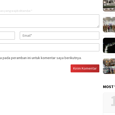
as yang wajib ditandai
*
a pada peramban ini untuk komentar saya berikutnya.
MOST 