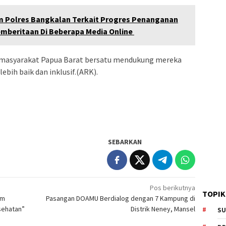
m Polres Bangkalan Terkait Progres Penanganan
emberitaan Di Beberapa Media Online
masyarakat Papua Barat bersatu mendukung mereka
bih baik dan inklusif.(ARK).
SEBARKAN
Pos berikutnya
TOPIK
am
Pasangan DOAMU Berdialog dengan 7 Kampung di
sehatan”
Distrik Neney, Mansel
SU