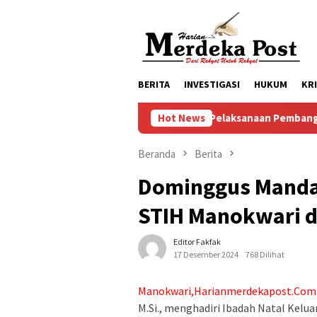
Loncat
ke
konten
BERITA
INVESTIGASI
HUKUM
KR
Progres Pelaksanaan Pembangunan Masjid Bai
Hot News
Beranda
Berita
Dominggus Mandac
STIH Manokwari 
Editor Fakfak
17 Desember 2024
768 Dilihat
Manokwari,Harianmerdekapost.Com
M.Si., menghadiri Ibadah Natal Kelu