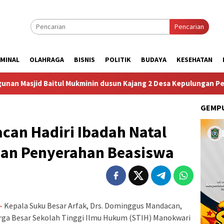
Pencarian
IMINAL
OLAHRAGA
BISNIS
POLITIK
BUDAYA
KESEHATAN
tul Mukminin dusun Kajang 2 Desa Kepulungan Per Hari Sabtu
GEMPU
an Hadiri Ibadah Natal
dan Penyerahan Beasiswa
-
Kepala Suku Besar Arfak, Drs. Dominggus Mandacan,
arga Besar Sekolah Tinggi Ilmu Hukum (STIH) Manokwari