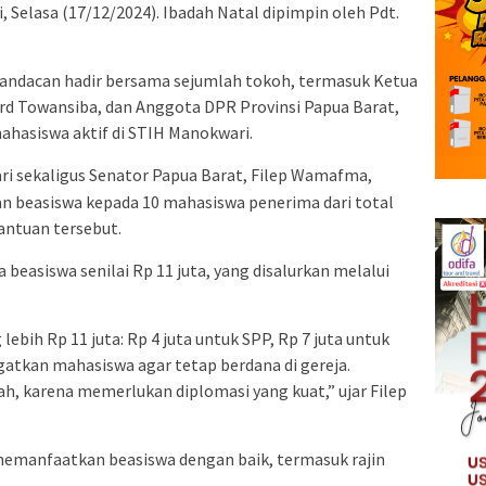
 Selasa (17/12/2024). Ibadah Natal dipimpin oleh Pdt.
andacan hadir bersama sejumlah tokoh, termasuk Ketua
rd Towansiba, dan Anggota DPR Provinsi Papua Barat,
ahasiswa aktif di STIH Manokwari.
ri sekaligus Senator Papua Barat, Filep Wamafma,
n beasiswa kepada 10 mahasiswa penerima dari total
ntuan tersebut.
asiswa senilai Rp 11 juta, yang disalurkan melalui
bih Rp 11 juta: Rp 4 juta untuk SPP, Rp 7 juta untuk
atkan mahasiswa agar tetap berdana di gereja.
h, karena memerlukan diplomasi yang kuat,” ujar Filep
emanfaatkan beasiswa dengan baik, termasuk rajin