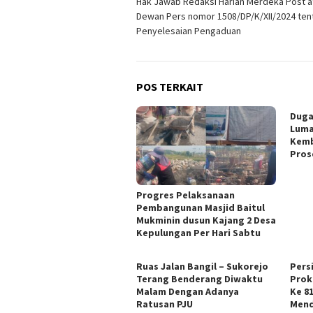
Hak Jawab Redaksi Harian Merdeka Post a
pos
Dewan Pers nomor 1508/DP/K/XII/2024 ten
Penyelesaian Pengaduan
POS TERKAIT
Duga
Luma
Kemb
Pros
Progres Pelaksanaan
Pembangunan Masjid Baitul
Mukminin dusun Kajang 2 Desa
Kepulungan Per Hari Sabtu
Ruas Jalan Bangil – Sukorejo
Pers
Terang Benderang Diwaktu
Prok
Malam Dengan Adanya
Ke 8
Ratusan PJU
Mend