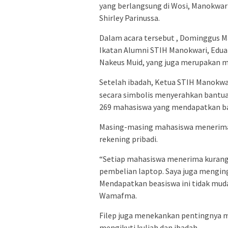
yang berlangsung di Wosi, Manokwari,
Shirley Parinussa.
Dalam acara tersebut , Dominggus M
Ikatan Alumni STIH Manokwari, Edua
Nakeus Muid, yang juga merupakan m
Setelah ibadah, Ketua STIH Manokwa
secara simbolis menyerahkan bantua
269 mahasiswa yang mendapatkan ba
Masing-masing mahasiswa menerima be
rekening pribadi.
“Setiap mahasiswa menerima kurang le
pembelian laptop. Saya juga menging
Mendapatkan beasiswa ini tidak muda
Wamafma.
Filep juga menekankan pentingnya m
mengikuti kuliah dan ibadah.