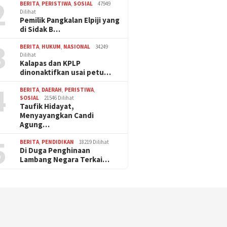
2
BERITA
,
PERISTIWA
,
SOSIAL
47949
Dilihat
Pemilik Pangkalan Elpiji yang
di Sidak B…
3
BERITA
,
HUKUM
,
NASIONAL
34249
Dilihat
Kalapas dan KPLP
dinonaktifkan usai petu…
4
BERITA
,
DAERAH
,
PERISTIWA
,
SOSIAL
21546 Dilihat
Taufik Hidayat,
Menyayangkan Candi
Agung…
5
BERITA
,
PENDIDIKAN
18219 Dilihat
Di Duga Penghinaan
Lambang Negara Terkai…