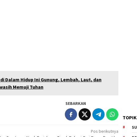
 di Dalam Hidup Ini Gunung, Lembah, Laut, dan
wasih Memuji Tuhan
SEBARKAN
TOPIK
SU
Pos berikutnya