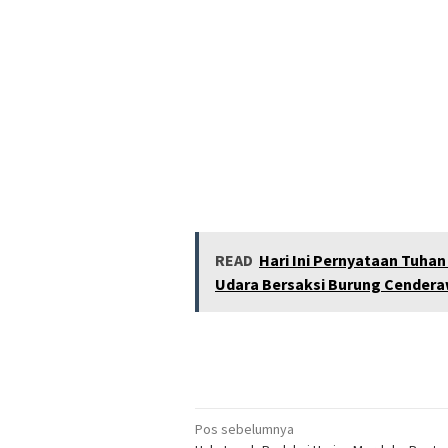
READ
Hari Ini Pernyataan Tuhan
Udara Bersaksi Burung Cendera
Navigasi
Pos sebelumnya