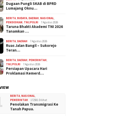
Dugaan Pungli SKAB di BPRD
Lumajang Oknu…
BERITA
,
BUDAYA
,
DAERAH
,
NASIONAL
,
PENDIDIKAN
,
TNI/POLRI
7 Agustus 2026
Taruna Bhakti Akademi TNI 2026
Tanamkan …
BERITA
,
DAERAH
7 Agustus 2026
Ruas Jalan Bangil – Sukorejo
Teran…
BERITA
,
DAERAH
,
PEMERINTAH
,
TNI/POLRI
7 Agustus 2026
Persiapan Upacara Hari
Proklamasi Kemerd…
VIEW
1
BERITA
,
NASIONAL
,
PEMERINTAH
172581 Dilihat
Penolakan Transmigrasi Ke
Tanah Papua.