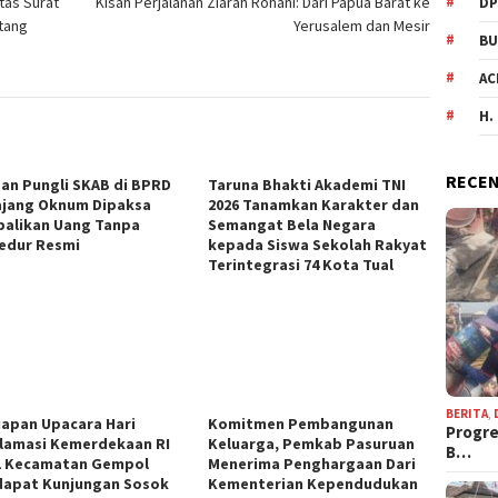
tas Surat
Kisah Perjalanan Ziarah Rohani: Dari Papua Barat ke
DP
tang
Yerusalem dan Mesir
BU
AC
H.
RECEN
an Pungli SKAB di BPRD
Taruna Bhakti Akademi TNI
jang Oknum Dipaksa
2026 Tanamkan Karakter dan
alikan Uang Tanpa
Semangat Bela Negara
edur Resmi
kepada Siswa Sekolah Rakyat
Terintegrasi 74 Kota Tual
BERITA
,
iapan Upacara Hari
Komitmen Pembangunan
Progre
lamasi Kemerdekaan RI
Keluarga, Pemkab Pasuruan
B…
1 Kecamatan Gempol
Menerima Penghargaan Dari
apat Kunjungan Sosok
Kementerian Kependudukan