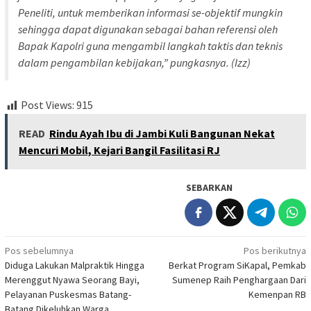
Peneliti, untuk memberikan informasi se-objektif mungkin
sehingga dapat digunakan sebagai bahan referensi oleh
Bapak Kapolri guna mengambil langkah taktis dan teknis
dalam pengambilan kebijakan,” pungkasnya. (Izz)
Post Views:
915
READ
Rindu Ayah Ibu di Jambi Kuli Bangunan Nekat
Mencuri Mobil, Kejari Bangil Fasilitasi RJ
SEBARKAN
Navigasi
Pos sebelumnya
Pos berikutnya
Diduga Lakukan Malpraktik Hingga
Berkat Program SiKapal, Pemkab
pos
Merenggut Nyawa Seorang Bayi,
Sumenep Raih Penghargaan Dari
Pelayanan Puskesmas Batang-
Kemenpan RB
Batang Dikeluhkan Warga