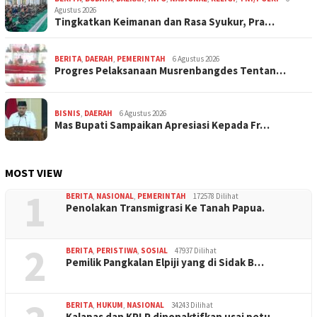
Agustus 2026
Tingkatkan Keimanan dan Rasa Syukur, Pra…
BERITA
,
DAERAH
,
PEMERINTAH
6 Agustus 2026
Progres Pelaksanaan Musrenbangdes Tentan…
BISNIS
,
DAERAH
6 Agustus 2026
Mas Bupati Sampaikan Apresiasi Kepada Fr…
MOST VIEW
1
BERITA
,
NASIONAL
,
PEMERINTAH
172578 Dilihat
Penolakan Transmigrasi Ke Tanah Papua.
2
BERITA
,
PERISTIWA
,
SOSIAL
47937 Dilihat
Pemilik Pangkalan Elpiji yang di Sidak B…
BERITA
,
HUKUM
,
NASIONAL
34243 Dilihat
Kalapas dan KPLP dinonaktifkan usai petu…