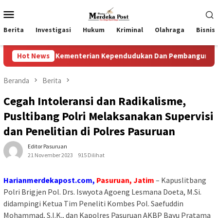
Loncat
Menu
ke
Mobile
konten
Berita
Investigasi
Hukum
Kriminal
Olahraga
Bisnis
ri Kementerian Kependudukan Dan Pembangunan Keluarga
Hot News
Beranda
Berita
Cegah Intoleransi dan Radikalisme,
Pusltibang Polri Melaksanakan Supervisi
dan Penelitian di Polres Pasuruan
Editor Pasuruan
21 November 2023
915 Dilihat
Harianmerdekapost.com,
Pasuruan, Jatim
– Kapuslitbang
Polri Brigjen Pol. Drs. Iswyota Agoeng Lesmana Doeta, M.Si.
didampingi Ketua Tim Peneliti Kombes Pol. Saefuddin
Mohammad, S.I.K., dan Kapolres Pasuruan AKBP Bayu Pratama