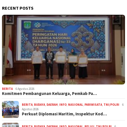
RECENT POSTS
BERITA
6 Agustus 2026
Komitmen Pembangunan Keluarga, Pemkab Pa…
BERITA
,
BUDAYA
,
DAERAH
,
INFO
,
NASIONAL
,
PARIWISATA
,
TNI/POLRI
6
Agustus 2026
Perkuat Diplomasi Maritim, Inspektur Kod…
BERITA
,
BUDAYA
,
DAERAH
,
INFO
,
NASIONAL
,
RELIGI
,
TNI/POLRI
6