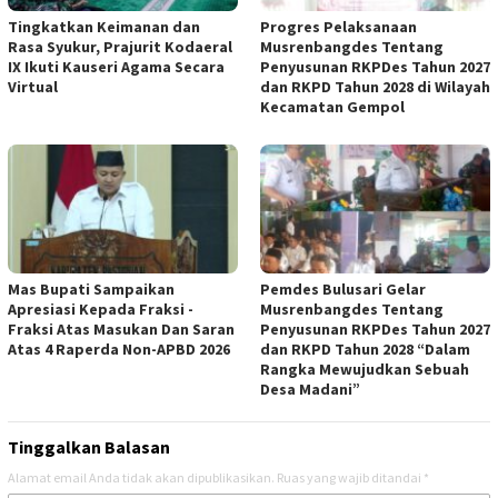
Tingkatkan Keimanan dan
Progres Pelaksanaan
Rasa Syukur, Prajurit Kodaeral
Musrenbangdes Tentang
IX Ikuti Kauseri Agama Secara
Penyusunan RKPDes Tahun 2027
Virtual
dan RKPD Tahun 2028 di Wilayah
Kecamatan Gempol
Mas Bupati Sampaikan
Pemdes Bulusari Gelar
Apresiasi Kepada Fraksi -
Musrenbangdes Tentang
Fraksi Atas Masukan Dan Saran
Penyusunan RKPDes Tahun 2027
Atas 4 Raperda Non-APBD 2026
dan RKPD Tahun 2028 “Dalam
Rangka Mewujudkan Sebuah
Desa Madani”
Tinggalkan Balasan
Alamat email Anda tidak akan dipublikasikan.
Ruas yang wajib ditandai
*