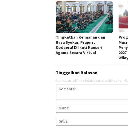
Tingkatkan Keimanan dan
Prog
Rasa Syukur, Prajurit
Musr
Kodaeral IX Ikuti Kauseri
Peny
Agama Secara Virtual
2027
Wila
Tinggalkan Balasan
Alamat email Anda tidak akan dipublikasikan.
Ru