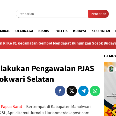
Pencarian
IMINAL
OLAHRAGA
BISNIS
POLITIK
BUDAYA
KESEHATAN
atan Gempol Mendapat Kunjungan Sosok Budayawan dari Belanda 
GEMPU
lakukan Pengawalan PJAS
okwari Selatan
 Papua Barat
– Bertempat di Kabupaten Manokwari
S.Si., Apt. ditemui Jurnalis Harianmerdekapost.com.