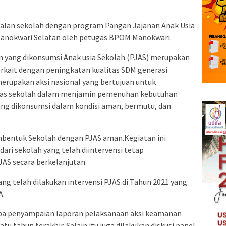
alan sekolah dengan program Pangan Jajanan Anak Usia
Manokwari Selatan oleh petugas BPOM Manokwari.
 yang dikonsumsi Anak usia Sekolah (PJAS) merupakan
erkait dengan peningkatan kualitas SDM generasi
merupakan aksi nasional yang bertujuan untuk
as sekolah dalam menjamin pemenuhan kebutuhan
ang dikonsumsi dalam kondisi aman, bermutu, dan
mbentuk Sekolah dengan PJAS aman.Kegiatan ini
dari sekolah yang telah diintervensi tetap
S secara berkelanjutan.
yang telah dilakukan intervensi PJAS di Tahun 2021 yang
A.
upa penyampaian laporan pelaksanaan aksi keamanan
u tahun terakhir. Selain itu juga dilakukan diskusi panel