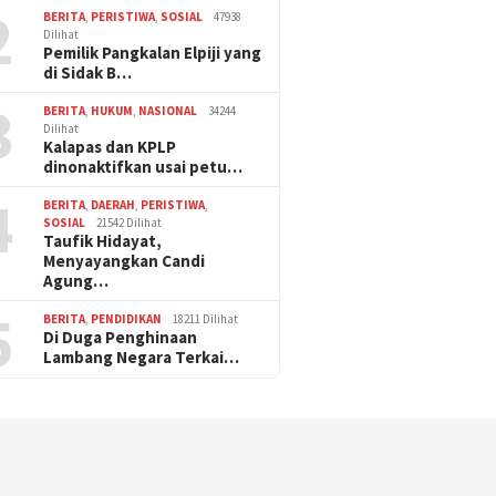
2
BERITA
,
PERISTIWA
,
SOSIAL
47938
Dilihat
Pemilik Pangkalan Elpiji yang
di Sidak B…
3
BERITA
,
HUKUM
,
NASIONAL
34244
Dilihat
Kalapas dan KPLP
dinonaktifkan usai petu…
4
BERITA
,
DAERAH
,
PERISTIWA
,
SOSIAL
21542 Dilihat
Taufik Hidayat,
Menyayangkan Candi
Agung…
5
BERITA
,
PENDIDIKAN
18211 Dilihat
Di Duga Penghinaan
Lambang Negara Terkai…