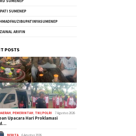
RD SUMENEP
PATI SUMENEP
HMADFAUZIBUPATINYASUMENEP
 ZAINAL ARIFIN
T POSTS
DAERAH
,
PEMERINTAH
,
TNI/POLRI
7 Agustus 2026
pan Upacara Hari Proklamasi
rd…
BERITA
6 Agustus 2026