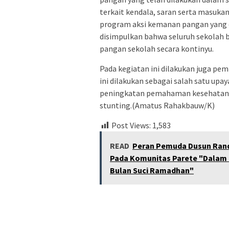
terkait kendala, saran serta masuka
program aksi kemanan pangan yang di
disimpulkan bahwa seluruh sekola
pangan sekolah secara kontinyu.
Pada kegiatan ini dilakukan juga pem
ini dilakukan sebagai salah satu u
peningkatan pemahaman kesehatan 
stunting.(Amatus Rahakbauw/K)
Post Views:
1,583
READ
Peran Pemuda Dusun Rand
Pada Komunitas Parete "Dalam
Bulan Suci Ramadhan"