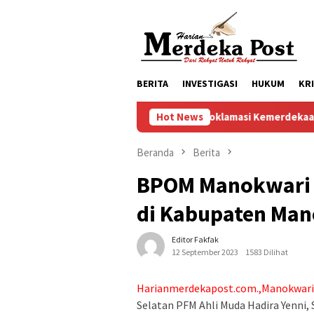
Loncat
ke
konten
BERITA
INVESTIGASI
HUKUM
KR
Persiapan Upacara Hari Proklamasi Kemerdekaan RI Ke 81 Kecam
Hot News
Beranda
Berita
BPOM Manokwari 
di Kabupaten Man
Editor Fakfak
12 September 2023
1583 Dilihat
Harianmerdekapost.com.,Manokwari
Selatan PFM Ahli Muda Hadira Yenni, 