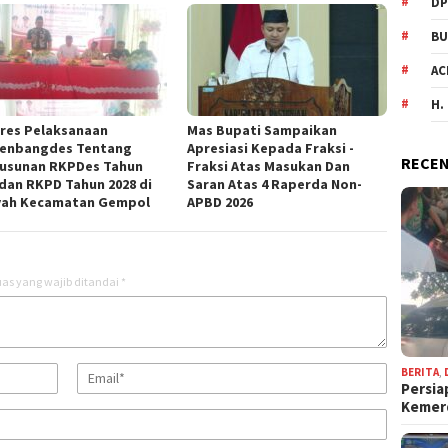
DP
BU
AC
H.
res Pelaksanaan
Mas Bupati Sampaikan
enbangdes Tentang
Apresiasi Kepada Fraksi -
RECEN
usunan RKPDes Tahun
Fraksi Atas Masukan Dan
 dan RKPD Tahun 2028 di
Saran Atas 4 Raperda Non-
yah Kecamatan Gempol
APBD 2026
as yang wajib ditandai
*
BERITA
,
Persia
Keme