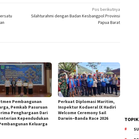
Pos berikutnya
ersatu
Silahturahmi dengan Badan Kesbangpol Provinsi
gan
Papua Barat
itmen Pembangunan
Perkuat Diplomasi Maritim,
arga, Pemkab Pasuruan
Inspektur Kodaeral IX Hadiri
rima Penghargaan Dari
Welcome Ceremony Sail
nterian Kependudukan
Darwin–Banda Race 2026
TOPIK
Pembangunan Keluarga
SU