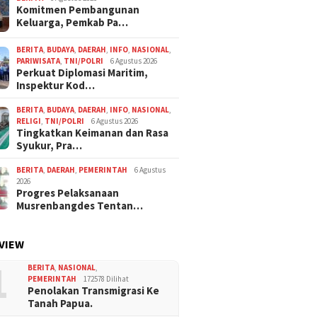
Komitmen Pembangunan
Keluarga, Pemkab Pa…
BERITA
,
BUDAYA
,
DAERAH
,
INFO
,
NASIONAL
,
PARIWISATA
,
TNI/POLRI
6 Agustus 2026
Perkuat Diplomasi Maritim,
Inspektur Kod…
BERITA
,
BUDAYA
,
DAERAH
,
INFO
,
NASIONAL
,
RELIGI
,
TNI/POLRI
6 Agustus 2026
Tingkatkan Keimanan dan Rasa
Syukur, Pra…
BERITA
,
DAERAH
,
PEMERINTAH
6 Agustus
2026
Progres Pelaksanaan
Musrenbangdes Tentan…
VIEW
1
BERITA
,
NASIONAL
,
PEMERINTAH
172578 Dilihat
Penolakan Transmigrasi Ke
Tanah Papua.