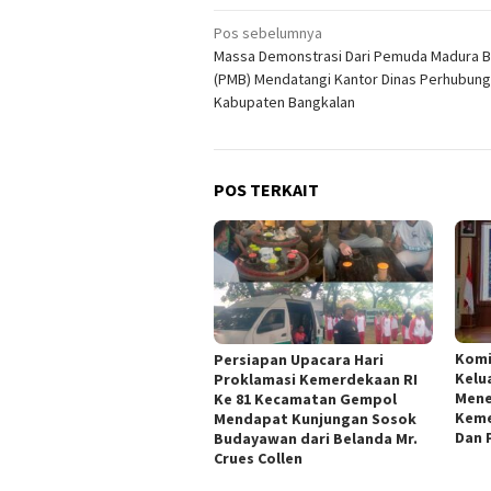
Navigasi
Pos sebelumnya
Massa Demonstrasi Dari Pemuda Madura B
pos
(PMB) Mendatangi Kantor Dinas Perhubun
Kabupaten Bangkalan
POS TERKAIT
Kom
Persiapan Upacara Hari
Kelu
Proklamasi Kemerdekaan RI
Mene
Ke 81 Kecamatan Gempol
Keme
Mendapat Kunjungan Sosok
Dan 
Budayawan dari Belanda Mr.
Crues Collen