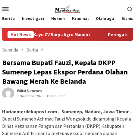
Loncat
Menu
ke
Mobile
konten
Berita
Investigasi
Hukum
Kriminal
Olahraga
Bisnis
Kayu CV Surya Agro Mandiri
Hot News
Peringati HUT ke-80 Jalasena
Beranda
Berita
Bersama Bupati Fauzi, Kepala DKPP
Sumenep Lepas Ekspor Perdana Olahan
Bawang Merah Ke Belanda
Editor Sumenep
1 November 2023
1531 Dilihat
Harianmerdekapost.com – Sumenep, Madura, Jawa Timur –
Bupati Sumenep Achmad Fauzi Wongsojudo didampingi Kepala
Dinas Ketahanan Pangan dan Pertanian (DKPP) Kabupaten
Sumenep Arif Firmanto melepas ekspor perdana olahan