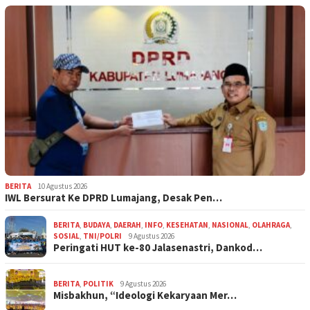
BERITA
10 Agustus 2026
IWL Bersurat Ke DPRD Lumajang, Desak Pen…
BERITA
,
BUDAYA
,
DAERAH
,
INFO
,
KESEHATAN
,
NASIONAL
,
OLAHRAGA
,
SOSIAL
,
TNI/POLRI
9 Agustus 2026
Peringati HUT ke-80 Jalasenastri, Dankod…
BERITA
,
POLITIK
9 Agustus 2026
Misbakhun, “Ideologi Kekaryaan Mer…