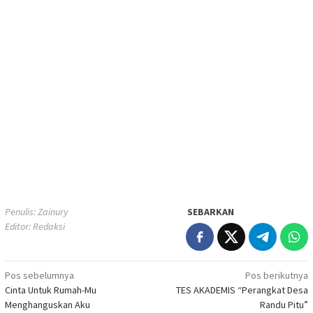
Penulis: Zainury
SEBARKAN
Editor: Redaksi
Navigasi
Pos sebelumnya
Pos berikutnya
Cinta Untuk Rumah-Mu
TES AKADEMIS “Perangkat Desa
pos
Menghanguskan Aku
Randu Pitu”