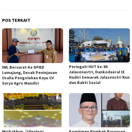
POS TERKAIT
Peringati HUT ke-80
IWL Bersurat Ke DPRD
Jalasenastri, Dankodaeral IX
Lumajang, Desak Peninjauan
Hadiri Semarak Jalasenstri Run
Usaha Pengolahan Kayu CV
dan Bakti Sosial
Surya Agro Mandiri
Misbakhun, “Ideologi
Komitmen Pemkab Pasuruan