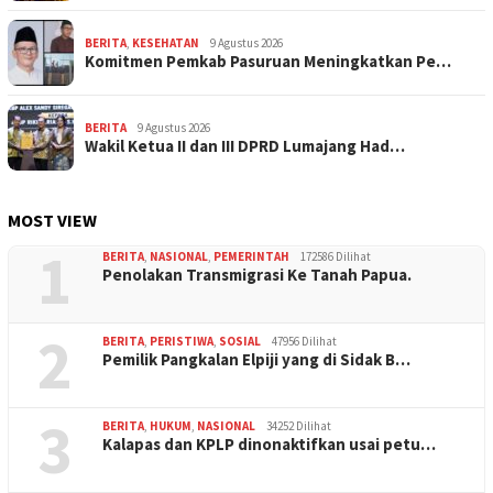
BERITA
,
KESEHATAN
9 Agustus 2026
Komitmen Pemkab Pasuruan Meningkatkan Pe…
BERITA
9 Agustus 2026
Wakil Ketua II dan III DPRD Lumajang Had…
MOST VIEW
1
BERITA
,
NASIONAL
,
PEMERINTAH
172586 Dilihat
Penolakan Transmigrasi Ke Tanah Papua.
2
BERITA
,
PERISTIWA
,
SOSIAL
47956 Dilihat
Pemilik Pangkalan Elpiji yang di Sidak B…
3
BERITA
,
HUKUM
,
NASIONAL
34252 Dilihat
Kalapas dan KPLP dinonaktifkan usai petu…