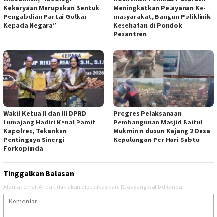
Kekaryaan Merupakan Bentuk
Meningkatkan Pelayanan Ke-
Pengabdian Partai Golkar
masyarakat, Bangun Poliklinik
Kepada Negara”
Kesehatan di Pondok
Pesantren
Wakil Ketua II dan III DPRD
Progres Pelaksanaan
Lumajang Hadiri Kenal Pamit
Pembangunan Masjid Baitul
Kapolres, Tekankan
Mukminin dusun Kajang 2 Desa
Pentingnya Sinergi
Kepulungan Per Hari Sabtu
Forkopimda
Tinggalkan Balasan
Alamat email Anda tidak akan dipublikasikan.
Ruas yang wajib ditandai
*