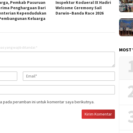
arga, Pemkab Pasuruan
Inspektur Kodaeral IX Hadiri
rima Penghargaan Dari
Welcome Ceremony Sail
nterian Kependudukan
Darwin–Banda Race 2026
Pembangunan Keluarga
as yang wajib ditandai
*
MOST 
a pada peramban ini untuk komentar saya berikutnya.