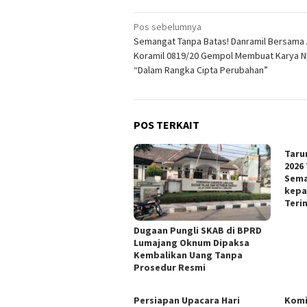
Navigasi
Pos sebelumnya
Semangat Tanpa Batas! Danramil Bersama
pos
Koramil 0819/20 Gempol Membuat Karya N
“Dalam Rangka Cipta Perubahan”
POS TERKAIT
Taru
2026
Sema
kepa
Teri
Dugaan Pungli SKAB di BPRD
Lumajang Oknum Dipaksa
Kembalikan Uang Tanpa
Prosedur Resmi
Persiapan Upacara Hari
Kom