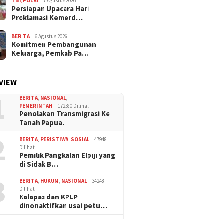
TNI/POLRI
7 Agustus 2026
Persiapan Upacara Hari
Proklamasi Kemerd…
BERITA
6 Agustus 2026
Komitmen Pembangunan
Keluarga, Pemkab Pa…
VIEW
1
BERITA
,
NASIONAL
,
PEMERINTAH
172580 Dilihat
Penolakan Transmigrasi Ke
Tanah Papua.
2
BERITA
,
PERISTIWA
,
SOSIAL
47948
Dilihat
Pemilik Pangkalan Elpiji yang
di Sidak B…
3
BERITA
,
HUKUM
,
NASIONAL
34248
Dilihat
Kalapas dan KPLP
dinonaktifkan usai petu…