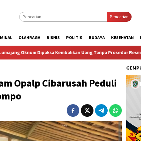
Pencarian
IMINAL
OLAHRAGA
BISNIS
POLITIK
BUDAYA
KESEHATAN
ipaksa Kembalikan Uang Tanpa Prosedur Resmi
Taruna B
GEMPU
eam Opalp Cibarusah Peduli
Jompo