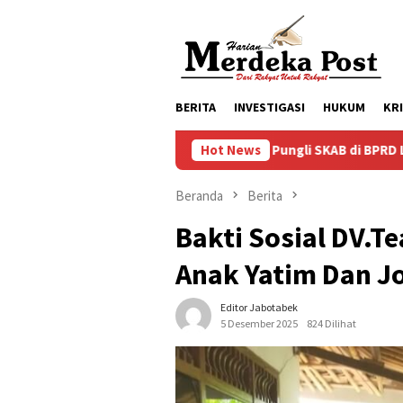
Loncat
ke
konten
BERITA
INVESTIGASI
HUKUM
KR
Dugaan Pungli SKAB di BPRD Lumajang Oknum D
Hot News
Beranda
Berita
Bakti Sosial DV.T
Anak Yatim Dan 
Editor Jabotabek
5 Desember 2025
824 Dilihat