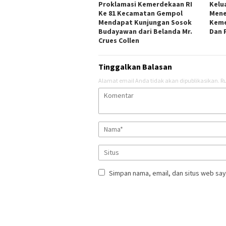
Proklamasi Kemerdekaan RI
Kelu
Ke 81 Kecamatan Gempol
Mene
Mendapat Kunjungan Sosok
Keme
Budayawan dari Belanda Mr.
Dan 
Crues Collen
Tinggalkan Balasan
Alamat email Anda tidak akan dipublikasikan.
Ru
Simpan nama, email, dan situs web say