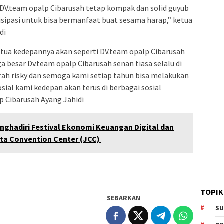
V.team opalp Cibarusah tetap kompak dan solid guyub
sipasi untuk bisa bermanfaat buat sesama harap,” ketua
di
ua kedepannya akan seperti DV.team opalp Cibarusah
 besar Dv.team opalp Cibarusah senan tiasa selalu di
ah risky dan semoga kami setiap tahun bisa melakukan
osial kami kedepan akan terus di berbagai sosial
p Cibarusah Ayang Jahidi
ghadiri Festival Ekonomi Keuangan Digital dan
arta Convention Center (JCC)
TOPIK
SEBARKAN
SU