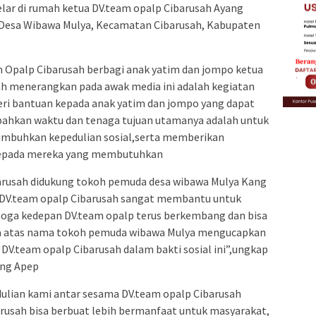
gelar di rumah ketua DV.team opalp Cibarusah Ayang
2, Desa Wibawa Mulya, Kecamatan Cibarusah, Kabupaten
am Opalp Cibarusah berbagi anak yatim dan jompo ketua
ah menerangkan pada awak media ini adalah kegiatan
ri bantuan kepada anak yatim dan jompo yang dapat
bahkan waktu dan tenaga tujuan utamanya adalah untuk
mbuhkan kepedulian sosial,serta memberikan
kepada mereka yang membutuhkan
ibarusah didukung tokoh pemuda desa wibawa Mulya Kang
 DV.team opalp Cibarusah sangat membantu untuk
ga kedepan DV.team opalp terus berkembang dan bisa
ya atas nama tokoh pemuda wibawa Mulya mengucapkan
 DV.team opalp Cibarusah dalam bakti sosial ini”,ungkap
ang Apep
epedulian kami antar sesama DV.team opalp Cibarusah
rusah bisa berbuat lebih bermanfaat untuk masyarakat,