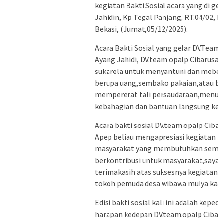
kegiatan Bakti Sosial acara yang di 
Jahidin, Kp Tegal Panjang, RT.04/0
Bekasi, (Jumat,05/12/2025).
Acara Bakti Sosial yang gelar DV.Te
Ayang Jahidi, DV.team opalp Cibarus
sukarela untuk menyantuni dan mebe
berupa uang,sembako pakaian,atau 
mempererat tali persaudaraan,menu
kebahagian dan bantuan langsung 
Acara bakti sosial DV.team opalp C
Apep beliau mengapresiasi kegiatan
masyarakat yang membutuhkan semo
berkontribusi untuk masyarakat,sa
terimakasih atas suksesnya kegiatan
tokoh pemuda desa wibawa mulya k
Edisi bakti sosial kali ini adalah k
harapan kedepan DV.team.opalp Ciba