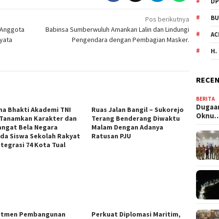
DP
BU
Pos berikutnya
 Anggota
Babinsa Sumberwuluh Amankan Lalin dan Lindungi
AC
yata
Pengendara dengan Pembagian Masker.
H.
RECEN
BERITA
Dugaan
na Bhakti Akademi TNI
Ruas Jalan Bangil – Sukorejo
Oknu
 Tanamkan Karakter dan
Terang Benderang Diwaktu
ngat Bela Negara
Malam Dengan Adanya
da Siswa Sekolah Rakyat
Ratusan PJU
ntegrasi 74 Kota Tual
itmen Pembangunan
Perkuat Diplomasi Maritim,