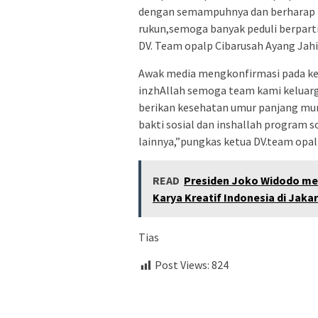
dengan semampuhnya dan berharap D
rukun,semoga banyak peduli berparti
DV. Team opalp Cibarusah Ayang Jahi
Awak media mengkonfirmasi pada ket
inzhAllah semoga team kami keluarga
berikan kesehatan umur panjang mur
bakti sosial dan inshallah program s
lainnya,”pungkas ketua DV.team opal
READ
Presiden Joko Widodo men
Karya Kreatif Indonesia di Jak
Tias
Post Views:
824