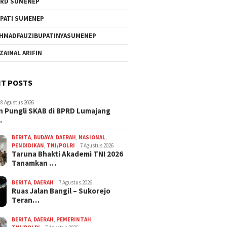
RD SUMENEP
PATI SUMENEP
HMADFAUZIBUPATINYASUMENEP
 ZAINAL ARIFIN
T POSTS
8 Agustus 2026
 Pungli SKAB di BPRD Lumajang
…
BERITA
,
BUDAYA
,
DAERAH
,
NASIONAL
,
PENDIDIKAN
,
TNI/POLRI
7 Agustus 2026
Taruna Bhakti Akademi TNI 2026
Tanamkan …
BERITA
,
DAERAH
7 Agustus 2026
Ruas Jalan Bangil – Sukorejo
Teran…
BERITA
,
DAERAH
,
PEMERINTAH
,