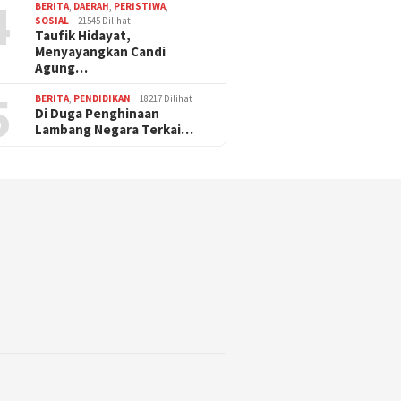
4
BERITA
,
DAERAH
,
PERISTIWA
,
SOSIAL
21545 Dilihat
Taufik Hidayat,
Menyayangkan Candi
Agung…
5
BERITA
,
PENDIDIKAN
18217 Dilihat
Di Duga Penghinaan
Lambang Negara Terkai…