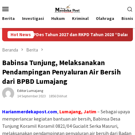
Loncat
Menu
ke
Mobile
konten
Berita
Investigasi
Hukum
Kriminal
Olahraga
Bisnis
RKPDes Tahun 2027 dan RKPD Tahun 2028 “Dalam Rangka Mewuju
Hot News
Beranda
Berita
Babinsa Tunjung, Melaksanakan
Pendampingan Penyaluran Air Bersih
dari BPBD Lumajang
Editor Lumajang
14 September 2023
1856 Dilihat
Harianmerdekapost.com
,
Lumajang, Jatim
– Sebagai upaya
memperlancar kegiatan bantuan air bersih, Babinsa Desa
Tunjung Koramil Koramil 0821/04 Gucialit Serka Masruri,
melaksanakan pendampingan penyaluran air bersih dari Badan