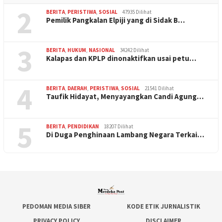
2
BERITA
,
PERISTIWA
,
SOSIAL
47935 Dilihat
Pemilik Pangkalan Elpiji yang di Sidak B…
3
BERITA
,
HUKUM
,
NASIONAL
34242 Dilihat
Kalapas dan KPLP dinonaktifkan usai petu…
4
BERITA
,
DAERAH
,
PERISTIWA
,
SOSIAL
21541 Dilihat
Taufik Hidayat, Menyayangkan Candi Agung…
5
BERITA
,
PENDIDIKAN
18207 Dilihat
Di Duga Penghinaan Lambang Negara Terkai…
PEDOMAN MEDIA SIBER
KODE ETIK JURNALISTIK
PRIVACY POLICY
DISCLAIMER