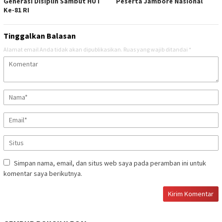
Generasi Disiplin Sambut HUT
Peserta Jambore Nasional
Ke-81 RI
Tinggalkan Balasan
Alamat email Anda tidak akan dipublikasikan.
Ruas yang wajib ditandai
*
Simpan nama, email, dan situs web saya pada peramban ini untuk
komentar saya berikutnya.