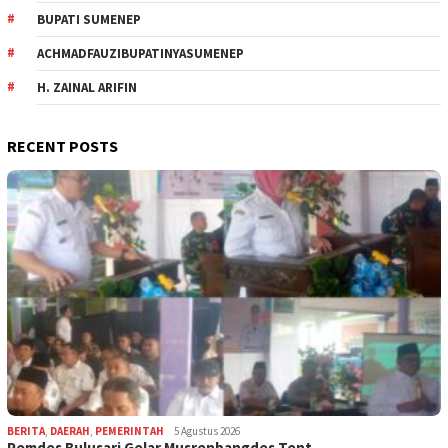
BUPATI SUMENEP
ACHMADFAUZIBUPATINYASUMENEP
H. ZAINAL ARIFIN
RECENT POSTS
BERITA
,
DAERAH
,
PEMERINTAH
5 Agustus 2026
Pemdes Bulusari Gelar Musrenbangdes Tent…