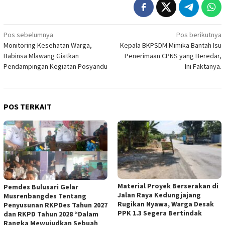
Navigasi
Pos sebelumnya
Pos berikutnya
Monitoring Kesehatan Warga,
Kepala BKPSDM Mimika Bantah Isu
pos
Babinsa Mlawang Giatkan
Penerimaan CPNS yang Beredar,
Pendampingan Kegiatan Posyandu
Ini Faktanya.
POS TERKAIT
Material Proyek Berserakan di
Pemdes Bulusari Gelar
Jalan Raya Kedungjajang
Musrenbangdes Tentang
Rugikan Nyawa, Warga Desak
Penyusunan RKPDes Tahun 2027
PPK 1.3 Segera Bertindak
dan RKPD Tahun 2028 “Dalam
Rangka Mewujudkan Sebuah