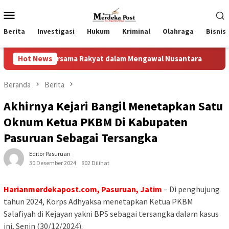
Loncat
Menu
ke
Mobile
konten
Berita
Investigasi
Hukum
Kriminal
Olahraga
Bisnis
Bersama Rakyat dalam Mengawal Nusantara
Hot News
IWL Bersurat 
Beranda
Berita
Akhirnya Kejari Bangil Menetapkan Satu
Oknum Ketua PKBM Di Kabupaten
Pasuruan Sebagai Tersangka
Editor Pasuruan
30 Desember 2024
802 Dilihat
Harianmerdekapost.com, Pasuruan, Jatim
– Di penghujung
tahun 2024, Korps Adhyaksa menetapkan Ketua PKBM
Salafiyah di Kejayan yakni BPS sebagai tersangka dalam kasus
ini, Senin (30/12/2024).