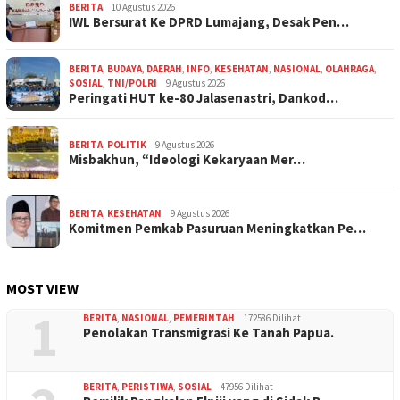
BERITA
10 Agustus 2026
IWL Bersurat Ke DPRD Lumajang, Desak Pen…
BERITA
,
BUDAYA
,
DAERAH
,
INFO
,
KESEHATAN
,
NASIONAL
,
OLAHRAGA
,
SOSIAL
,
TNI/POLRI
9 Agustus 2026
Peringati HUT ke-80 Jalasenastri, Dankod…
BERITA
,
POLITIK
9 Agustus 2026
Misbakhun, “Ideologi Kekaryaan Mer…
BERITA
,
KESEHATAN
9 Agustus 2026
Komitmen Pemkab Pasuruan Meningkatkan Pe…
MOST VIEW
1
BERITA
,
NASIONAL
,
PEMERINTAH
172586 Dilihat
Penolakan Transmigrasi Ke Tanah Papua.
BERITA
,
PERISTIWA
,
SOSIAL
47956 Dilihat