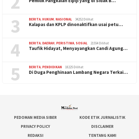
2
Pemilik Pangkalan Elpiji yang di Sidak B…
3
BERITA
,
HUKUM
,
NASIONAL
34252 Dilihat
Kalapas dan KPLP dinonaktifkan usai petu…
4
BERITA
,
DAERAH
,
PERISTIWA
,
SOSIAL
21554 Dilihat
Taufik Hidayat, Menyayangkan Candi Agung…
5
BERITA
,
PENDIDIKAN
18225 Dilihat
Di Duga Penghinaan Lambang Negara Terkai…
PEDOMAN MEDIA SIBER
KODE ETIK JURNALISTIK
PRIVACY POLICY
DISCLAIMER
REDAKSI
TENTANG KAMI