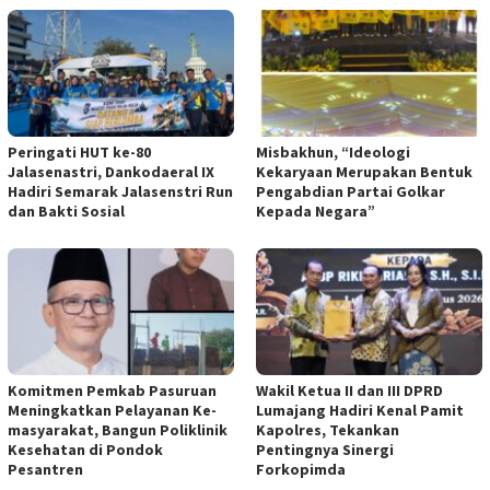
Peringati HUT ke-80
Misbakhun, “Ideologi
Jalasenastri, Dankodaeral IX
Kekaryaan Merupakan Bentuk
Hadiri Semarak Jalasenstri Run
Pengabdian Partai Golkar
dan Bakti Sosial
Kepada Negara”
Komitmen Pemkab Pasuruan
Wakil Ketua II dan III DPRD
Meningkatkan Pelayanan Ke-
Lumajang Hadiri Kenal Pamit
masyarakat, Bangun Poliklinik
Kapolres, Tekankan
Kesehatan di Pondok
Pentingnya Sinergi
Pesantren
Forkopimda