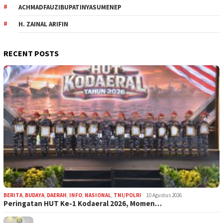
ACHMADFAUZIBUPATINYASUMENEP
H. ZAINAL ARIFIN
RECENT POSTS
BERITA
,
BUDAYA
,
DAERAH
,
INFO
,
NASIONAL
,
TNI/POLRI
10 Agustus 2026
Peringatan HUT Ke-1 Kodaeral 2026, Momen…