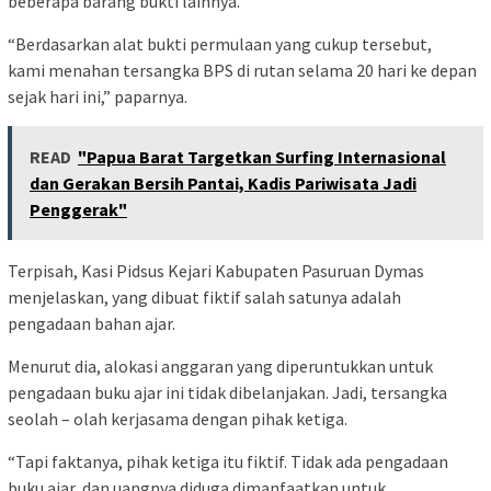
beberapa barang bukti lainnya.
“Berdasarkan alat bukti permulaan yang cukup tersebut,
kami menahan tersangka BPS di rutan selama 20 hari ke depan
sejak hari ini,” paparnya.
READ
"Papua Barat Targetkan Surfing Internasional
dan Gerakan Bersih Pantai, Kadis Pariwisata Jadi
Penggerak"
Terpisah, Kasi Pidsus Kejari Kabupaten Pasuruan Dymas
menjelaskan, yang dibuat fiktif salah satunya adalah
pengadaan bahan ajar.
Menurut dia, alokasi anggaran yang diperuntukkan untuk
pengadaan buku ajar ini tidak dibelanjakan. Jadi, tersangka
seolah – olah kerjasama dengan pihak ketiga.
“Tapi faktanya, pihak ketiga itu fiktif. Tidak ada pengadaan
buku ajar, dan uangnya diduga dimanfaatkan untuk